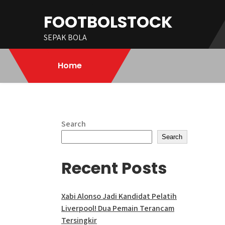
Skip
FOOTBOLSTOCK
to
content
SEPAK BOLA
Home
Search
Search
Recent Posts
Xabi Alonso Jadi Kandidat Pelatih
Liverpool! Dua Pemain Terancam
Tersingkir