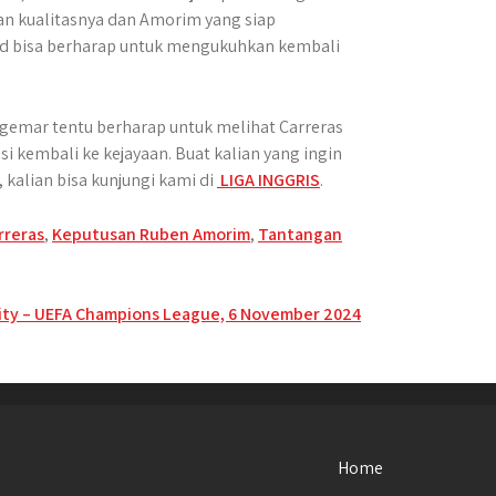
an kualitasnya dan Amorim yang siap
ed bisa berharap untuk mengukuhkan kembali
emar tentu berharap untuk melihat Carreras
i kembali ke kejayaan. Buat kalian yang ingin
kalian bisa kunjungi kami di
LIGA INGGRIS
.
rreras
,
Keputusan Ruben Amorim
,
Tantangan
City – UEFA Champions League, 6 November 2024
Home