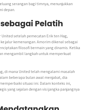
peluang serangan bagi timnya, menunjukkan
ni depan.
ebagai Pelatih
United setelah pemecatan Erik ten Hag,
e jalur kemenangan. Amorim dikenal sebagai
iptakan filosofi bermain yang dinamis. Ketika
, dan mengambil langkah untuk memperkuat
ang, di mana United telah mengalami masalah
dalam beberapa bulan awal menjabat, dia
mperbaiki situasi ini. Dalam konteks ini,
gis yang sejalan dengan visi jangka panjangnya
n Mendatangkan