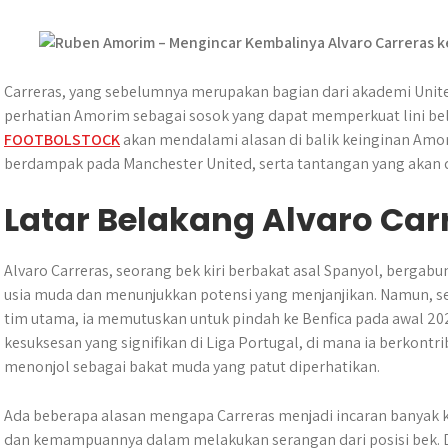
A
o
n
r
p
o
g
a
p
k
e
m
r
Carreras, yang sebelumnya merupakan bagian dari akademi Unite
perhatian Amorim sebagai sosok yang dapat memperkuat lini bela
FOOTBOLSTOCK
akan mendalami alasan di balik keinginan Amo
berdampak pada Manchester United, serta tantangan yang akan d
Latar Belakang Alvaro Car
Alvaro Carreras, seorang bek kiri berbakat asal Spanyol, berga
usia muda dan menunjukkan potensi yang menjanjikan. Namun, s
tim utama, ia memutuskan untuk pindah ke Benfica pada awal 2023.
kesuksesan yang signifikan di Liga Portugal, di mana ia berkontr
menonjol sebagai bakat muda yang patut diperhatikan.
Ada beberapa alasan mengapa Carreras menjadi incaran banyak 
dan kemampuannya dalam melakukan serangan dari posisi bek. D