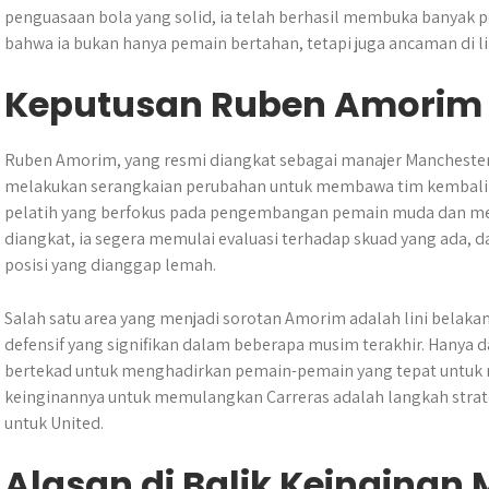
penguasaan bola yang solid, ia telah berhasil membuka banyak 
bahwa ia bukan hanya pemain bertahan, tetapi juga ancaman di li
Keputusan Ruben Amorim s
Ruben Amorim, yang resmi diangkat sebagai manajer Manchester 
melakukan serangkaian perubahan untuk membawa tim kembali k
pelatih yang berfokus pada pengembangan pemain muda dan menc
diangkat, ia segera memulai evaluasi terhadap skuad yang ada
posisi yang dianggap lemah.
Salah satu area yang menjadi sorotan Amorim adalah lini belak
defensif yang signifikan dalam beberapa musim terakhir. Hanya 
bertekad untuk menghadirkan pemain-pemain yang tepat untuk me
keinginannya untuk memulangkan Carreras adalah langkah strate
untuk United.
Alasan di Balik Keingina