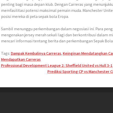
penting bagi masa depan klub. Dengan Carreras yang menunjukk
memfasilitasi potensi maksimal pemain muda. Manchester Unit
posisi mereka di peta sepak bola Eropa.
Sambil menunggu perkembangan dalam negosiasi ini. Para pengg
mengenakan jersey merah sekali lagi dan berkontribusi dalam mis
mencari informasi tentang berita dan perkembangan Sepak Bola, 
Tags:
Dampak Kembalinya Carreras
,
Keinginan Mendatangkan Ca
Mendapatkan Carreras
Post
Professional Development League 2: Sheffield United vs Hull 3-1
Prediksi Sporting CP vs Manchester 
navigation