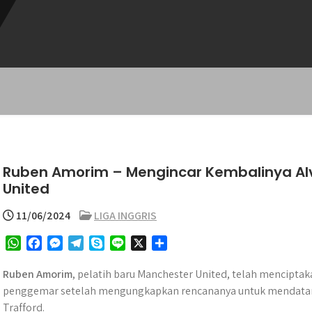
Ruben Amorim – Mengincar Kembalinya Alv
United
11/06/2024
LIGA INGGRIS
W
F
M
T
S
L
X
S
h
a
e
e
k
i
h
a
c
s
l
y
n
a
Ruben Amorim
, pelatih baru Manchester United, telah mencipt
t
e
s
e
p
e
r
penggemar setelah mengungkapkan rencananya untuk mendatang
s
b
e
g
e
e
Trafford.