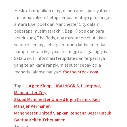
Meski disampaikan dengan bercanda, pernyataan
itu menunjukkan betapa emosionalnya persaingan
antara Liverpool dan Manchester City dalam
beberapa musim terakhir. Bagi Klopp dan para
pendukung The Reds, dua musim tersebut akan
selalu dikenang sebagai momen ketika mereka
hampir meraih kejayaan tertinggi di Liga Inggris.
Selalu ikuti informasi terupdate dan terpercaya
yang telah kami rangkum seputar sepak bola
menarik lainnya hanya di
footbolstock.com
.
Tags:
Jurgen Klopp
,
LIGA INGGRIS
,
Liverpool
,
Manchester City
Post
Skuad Manchester United Ingin Carrick Jadi
Manajer Permanen
navigation
Manchester United Siapkan Rencana Besar untuk
Gaet Aurelien Tchouameni
Search