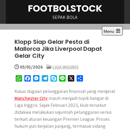
Skip
FOOTBOLSTOCK
to
content
SEPAK BOLA
Menu
Open
Klopp Siap Gelar Pesta di
the
main
Mallorca Jika Liverpool Dapat
menu
Gelar City
03/01/2026
LIGA INGGRIS
W
F
M
T
S
L
X
S
h
a
e
e
k
i
h
a
c
s
l
y
n
a
Kasus dugaan pelanggaran finansial yang menjerat
t
e
s
e
p
e
r
Manchester City
masih menjadi topik hangat di
s
b
e
g
e
e
Liga Inggris. Sejak Februari 2023, klub tersebut
A
o
n
r
didakwa melakukan sejumlah pelanggaran serius
p
o
g
a
terkait aturan keuangan Premier League. Proses
p
k
e
m
hukum pun berjalan panjang, termasuk sidang
r