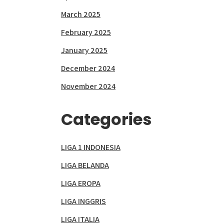
March 2025
February 2025
January 2025
December 2024
November 2024
Categories
LIGA 1 INDONESIA
LIGA BELANDA
LIGA EROPA
LIGA INGGRIS
LIGA ITALIA