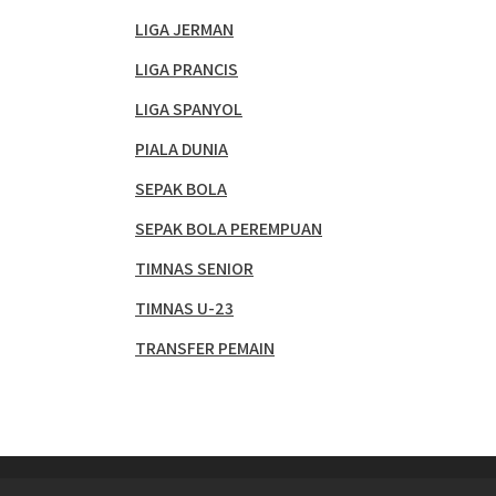
LIGA JERMAN
LIGA PRANCIS
LIGA SPANYOL
PIALA DUNIA
SEPAK BOLA
SEPAK BOLA PEREMPUAN
TIMNAS SENIOR
TIMNAS U-23
TRANSFER PEMAIN