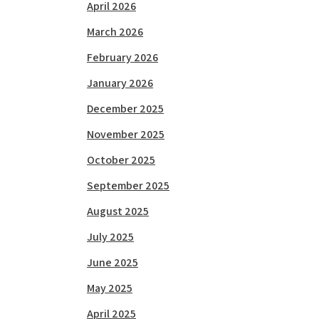
April 2026
March 2026
February 2026
January 2026
December 2025
November 2025
October 2025
September 2025
August 2025
July 2025
June 2025
May 2025
April 2025