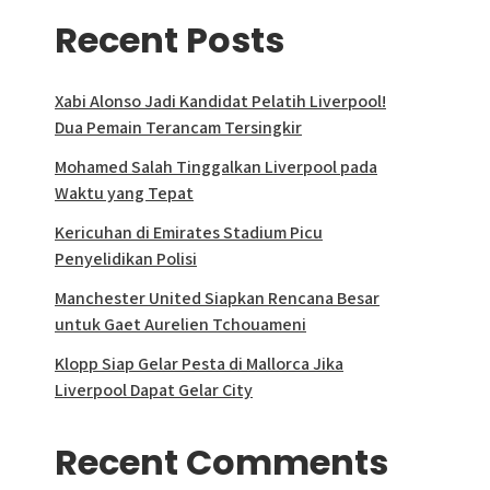
Recent Posts
Xabi Alonso Jadi Kandidat Pelatih Liverpool!
Dua Pemain Terancam Tersingkir
Mohamed Salah Tinggalkan Liverpool pada
Waktu yang Tepat
Kericuhan di Emirates Stadium Picu
Penyelidikan Polisi
Manchester United Siapkan Rencana Besar
untuk Gaet Aurelien Tchouameni
Klopp Siap Gelar Pesta di Mallorca Jika
Liverpool Dapat Gelar City
Recent Comments