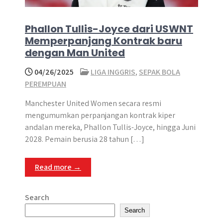
Phallon Tullis-Joyce dari USWNT
Memperpanjang Kontrak baru
dengan Man United
04/26/2025
LIGA INGGRIS
,
SEPAK BOLA
PEREMPUAN
Manchester United Women secara resmi
mengumumkan perpanjangan kontrak kiper
andalan mereka, Phallon Tullis-Joyce, hingga Juni
2028. Pemain berusia 28 tahun […]
Read more →
Search
Search