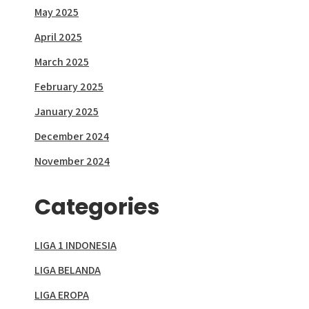
May 2025
April 2025
March 2025
February 2025
January 2025
December 2024
November 2024
Categories
LIGA 1 INDONESIA
LIGA BELANDA
LIGA EROPA