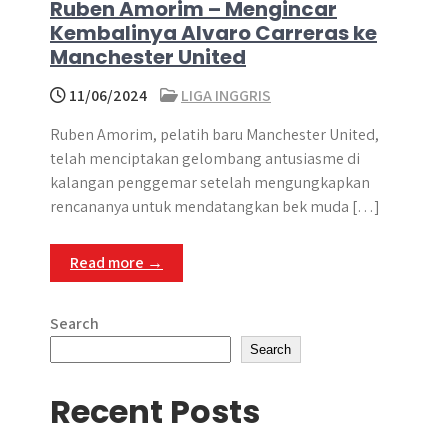
Ruben Amorim – Mengincar
Kembalinya Alvaro Carreras ke
Manchester United
11/06/2024
LIGA INGGRIS
Ruben Amorim, pelatih baru Manchester United,
telah menciptakan gelombang antusiasme di
kalangan penggemar setelah mengungkapkan
rencananya untuk mendatangkan bek muda […]
Read more →
Search
Search
Recent Posts