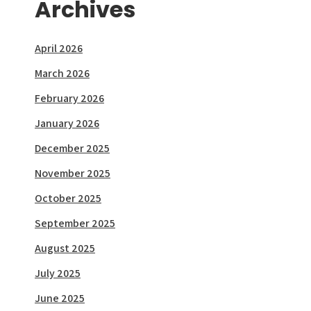
Archives
April 2026
March 2026
February 2026
January 2026
December 2025
November 2025
October 2025
September 2025
August 2025
July 2025
June 2025