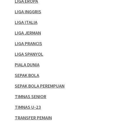
LIGA EROPA
LIGA INGGRIS
LIGA ITALIA
LIGA JERMAN
LIGA PRANCIS
LIGA SPANYOL
PIALA DUNIA
SEPAK BOLA
SEPAK BOLA PEREMPUAN
TIMNAS SENIOR
TIMNAS U-23
TRANSFER PEMAIN