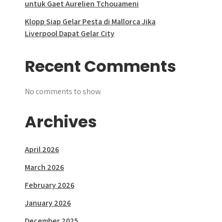
untuk Gaet Aurelien Tchouameni
Klopp Siap Gelar Pesta di Mallorca Jika
Liverpool Dapat Gelar City
Recent Comments
No comments to show.
Archives
April 2026
March 2026
February 2026
January 2026
December 2025