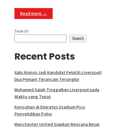
Read more →
Search
Search
Recent Posts
Xabi Alonso Jadi Kandidat Pelatih Liverpool!
Dua Pemain Terancam Tersingkir
Mohamed Salah Tinggalkan Liverpool pada
Waktu yang Tepat
Kericuhan di Emirates Stadium Picu
Penyelidikan Polisi
Manchester United Siapkan Rencana Besar