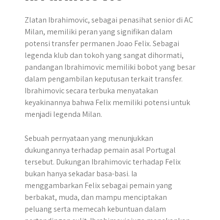
Zlatan Ibrahimovic, sebagai penasihat senior di AC
Milan, memiliki peran yang signifikan dalam
potensi transfer permanen Joao Felix. Sebagai
legenda klub dan tokoh yang sangat dihormati,
pandangan Ibrahimovic memiliki bobot yang besar
dalam pengambilan keputusan terkait transfer.
Ibrahimovic secara terbuka menyatakan
keyakinannya bahwa Felix memiliki potensi untuk
menjadi legenda Milan.
Sebuah pernyataan yang menunjukkan
dukungannya terhadap pemain asal Portugal
tersebut. Dukungan Ibrahimovic terhadap Felix
bukan hanya sekadar basa-basi. Ia
menggambarkan Felix sebagai pemain yang
berbakat, muda, dan mampu menciptakan
peluang serta memecah kebuntuan dalam