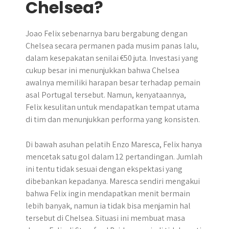
Chelsea?
Joao Felix sebenarnya baru bergabung dengan
Chelsea secara permanen pada musim panas lalu,
dalam kesepakatan senilai €50 juta. Investasi yang
cukup besar ini menunjukkan bahwa Chelsea
awalnya memiliki harapan besar terhadap pemain
asal Portugal tersebut. Namun, kenyataannya,
Felix kesulitan untuk mendapatkan tempat utama
di tim dan menunjukkan performa yang konsisten.
Di bawah asuhan pelatih Enzo Maresca, Felix hanya
mencetak satu gol dalam 12 pertandingan. Jumlah
ini tentu tidak sesuai dengan ekspektasi yang
dibebankan kepadanya. Maresca sendiri mengakui
bahwa Felix ingin mendapatkan menit bermain
lebih banyak, namun ia tidak bisa menjamin hal
tersebut di Chelsea. Situasi ini membuat masa