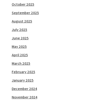
October 2025
September 2025
August 2025
July 2025
June 2025
May 2025
April 2025
March 2025
February 2025
January 2025
December 2024
November 2024