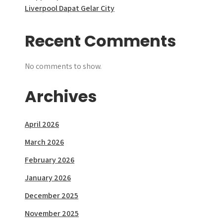
Liverpool Dapat Gelar City
Recent Comments
No comments to show.
Archives
April 2026
March 2026
February 2026
January 2026
December 2025
November 2025