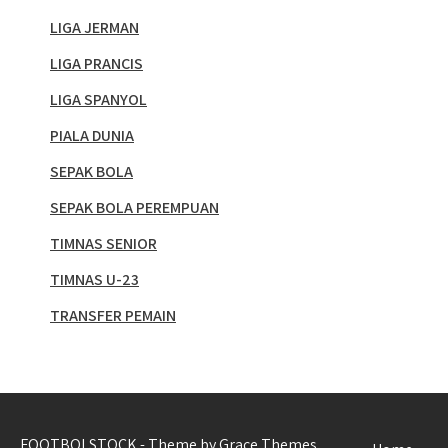
LIGA JERMAN
LIGA PRANCIS
LIGA SPANYOL
PIALA DUNIA
SEPAK BOLA
SEPAK BOLA PEREMPUAN
TIMNAS SENIOR
TIMNAS U-23
TRANSFER PEMAIN
FOOTBOLSTOCK - Theme by Grace Themes