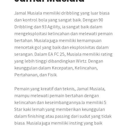
Jamal Musiala memiliki dribbling yang luar biasa
dan kontrol bola yang sangat baik. Dengan 90
Dribbling dan 93 Agility, ia sangat baik dalam
mengeksploitasi kelincahan dan melewati pemain
bertahan. Musiala juga memiliki kemampuan
mencetak gol yang baik dan eksplosivitas dalam
serangan. Dalam EA FC 25, Musiala memiliki rating
yang lebih tinggi dibandingkan Wirtz. Dengan
keunggulan dalam Kecepatan, Kelincahan,
Pertahanan, dan Fisik.
Pemain yang kreatif dan teknis, Jamal Musiala,
mampu melewati pemain bertahan dengan
kelincahan dan keseimbangannya.Ia memiliki 5
Star kaki lemah yang memberikan keunggulan
dalam finishing atau passing dari sudut yang tidak
biasa. Musiala juga memiliki insting yang baik