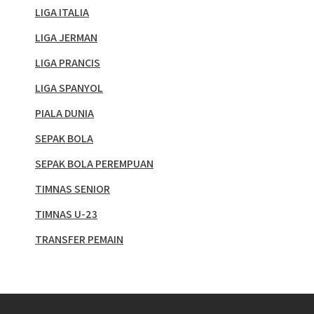
LIGA ITALIA
LIGA JERMAN
LIGA PRANCIS
LIGA SPANYOL
PIALA DUNIA
SEPAK BOLA
SEPAK BOLA PEREMPUAN
TIMNAS SENIOR
TIMNAS U-23
TRANSFER PEMAIN