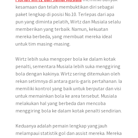
kesamaan dan telah membuktikan diri sebagai
paket lengkap di posisi No.10. Terlepas dari apa
pun yang diminta pelatih, Wirtz dan Musiala selalu
memberikan yang terbaik. Namun, kekuatan
mereka berbeda, yang membuat mereka ideal
untuk tim masing-masing.
Wirtz lebih suka mengoper bola ke dalam kotak
penalti, sementara Musiala lebih suka menggiring
bola dengan kakinya. Wirtz sering ditemukan oleh
rekan setimnya di antara garis-garis pertahanan. Ia
memiliki kontrol yang baik untuk berputar dan visi
untuk memainkan bola ke area tersebut. Musiala
melakukan hal yang berbeda dan mencoba
menggiring bola ke dalam kotak penalti sendirian.
​Keduanya adalah pemain lengkap yang jauh
melampaui statistik gol dan assist mereka​. Mereka