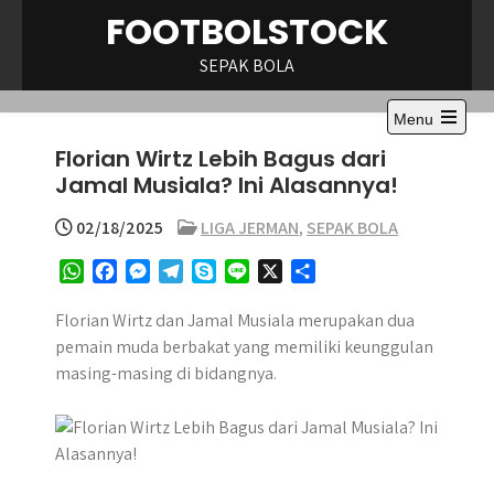
Skip
FOOTBOLSTOCK
to
content
SEPAK BOLA
Menu
Open
Florian Wirtz Lebih Bagus dari
the
main
Jamal Musiala? Ini Alasannya!
menu
02/18/2025
LIGA JERMAN
,
SEPAK BOLA
W
F
M
T
S
L
X
S
h
a
e
e
k
i
h
a
c
s
l
y
n
a
Florian Wirtz dan Jamal Musiala merupakan dua
t
e
s
e
p
e
r
pemain muda berbakat yang memiliki keunggulan
s
b
e
g
e
e
masing-masing di bidangnya.
A
o
n
r
p
o
g
a
p
k
e
m
r