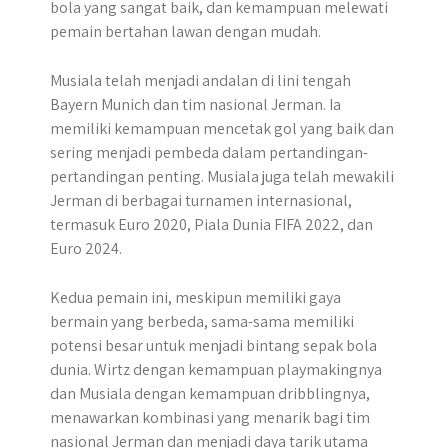
bola yang sangat baik, dan kemampuan melewati
pemain bertahan lawan dengan mudah.
Musiala telah menjadi andalan di lini tengah
Bayern Munich dan tim nasional Jerman. Ia
memiliki kemampuan mencetak gol yang baik dan
sering menjadi pembeda dalam pertandingan-
pertandingan penting. Musiala juga telah mewakili
Jerman di berbagai turnamen internasional,
termasuk Euro 2020, Piala Dunia FIFA 2022, dan
Euro 2024.
Kedua pemain ini, meskipun memiliki gaya
bermain yang berbeda, sama-sama memiliki
potensi besar untuk menjadi bintang sepak bola
dunia. Wirtz dengan kemampuan playmakingnya
dan Musiala dengan kemampuan dribblingnya,
menawarkan kombinasi yang menarik bagi tim
nasional Jerman dan menjadi daya tarik utama