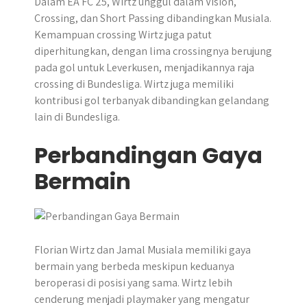
Dalam EA FC 25, Wirtz unggul dalam Vision,
Crossing, dan Short Passing dibandingkan Musiala.
Kemampuan crossing Wirtz juga patut
diperhitungkan, dengan lima crossingnya berujung
pada gol untuk Leverkusen, menjadikannya raja
crossing di Bundesliga. Wirtz juga memiliki
kontribusi gol terbanyak dibandingkan gelandang
lain di Bundesliga.
Perbandingan Gaya
Bermain
Florian Wirtz dan Jamal Musiala memiliki gaya
bermain yang berbeda meskipun keduanya
beroperasi di posisi yang sama. ​Wirtz lebih
cenderung menjadi playmaker yang mengatur