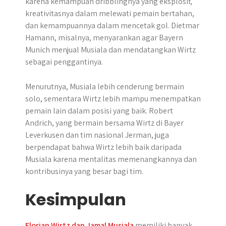
karena kemampuan dribblingnya yang eksplosif,
kreativitasnya dalam melewati pemain bertahan,
dan kemampuannya dalam mencetak gol. Dietmar
Hamann, misalnya, menyarankan agar Bayern
Munich menjual Musiala dan mendatangkan Wirtz
sebagai penggantinya.
Menurutnya, Musiala lebih cenderung bermain
solo, sementara Wirtz lebih mampu menempatkan
pemain lain dalam posisi yang baik. Robert
Andrich, yang bermain bersama Wirtz di Bayer
Leverkusen dan tim nasional Jerman, juga
berpendapat bahwa Wirtz lebih baik daripada
Musiala karena mentalitas memenangkannya dan
kontribusinya yang besar bagi tim.
Kesimpulan
Florian Wirtz dan Jamal Musiala
memiliki banyak