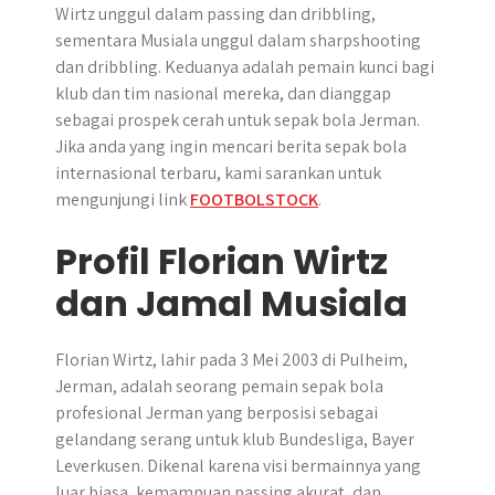
Wirtz unggul dalam passing dan dribbling,
sementara Musiala unggul dalam sharpshooting
dan dribbling. Keduanya adalah pemain kunci bagi
klub dan tim nasional mereka, dan dianggap
sebagai prospek cerah untuk sepak bola Jerman.
Jika anda yang ingin mencari berita sepak bola
internasional terbaru, kami sarankan untuk
mengunjungi link
FOOTBOLSTOCK
.
Profil Florian Wirtz
dan Jamal Musiala
Florian Wirtz, lahir pada 3 Mei 2003 di Pulheim,
Jerman, adalah seorang pemain sepak bola
profesional Jerman yang berposisi sebagai
gelandang serang untuk klub Bundesliga, Bayer
Leverkusen. Dikenal karena visi bermainnya yang
luar biasa, kemampuan passing akurat, dan