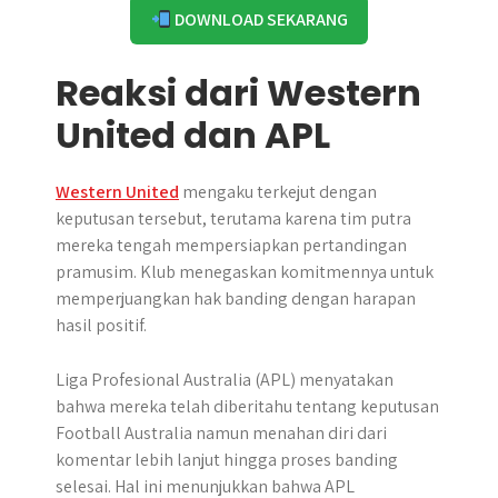
DOWNLOAD SEKARANG
Reaksi dari Western
United dan APL
Western United
mengaku terkejut dengan
keputusan tersebut, terutama karena tim putra
mereka tengah mempersiapkan pertandingan
pramusim. Klub menegaskan komitmennya untuk
memperjuangkan hak banding dengan harapan
hasil positif.
Liga Profesional Australia (APL) menyatakan
bahwa mereka telah diberitahu tentang keputusan
Football Australia namun menahan diri dari
komentar lebih lanjut hingga proses banding
selesai. Hal ini menunjukkan bahwa APL