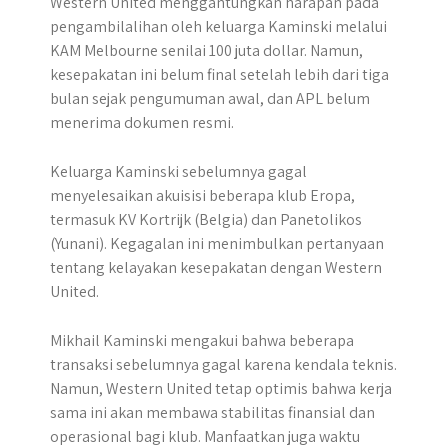
Western United menggantungkan harapan pada
pengambilalihan oleh keluarga Kaminski melalui
KAM Melbourne senilai 100 juta dollar. Namun,
kesepakatan ini belum final setelah lebih dari tiga
bulan sejak pengumuman awal, dan APL belum
menerima dokumen resmi.
Keluarga Kaminski sebelumnya gagal
menyelesaikan akuisisi beberapa klub Eropa,
termasuk KV Kortrijk (Belgia) dan Panetolikos
(Yunani). Kegagalan ini menimbulkan pertanyaan
tentang kelayakan kesepakatan dengan Western
United.
Mikhail Kaminski mengakui bahwa beberapa
transaksi sebelumnya gagal karena kendala teknis.
Namun, Western United tetap optimis bahwa kerja
sama ini akan membawa stabilitas finansial dan
operasional bagi klub. Manfaatkan juga waktu