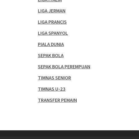
LIGA JERMAN
LIGA PRANCIS
LIGA SPANYOL
PIALA DUNIA
SEPAK BOLA
SEPAK BOLA PEREMPUAN
TIMNAS SENIOR
TIMNAS U-23
TRANSFER PEMAIN