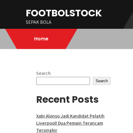
Skip
FOOTBOLSTOCK
to
content
SEPAK BOLA
Home
Search
Search
Recent Posts
Xabi Alonso Jadi Kandidat Pelatih
Liverpool! Dua Pemain Terancam
Tersingkir