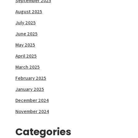
September 2025
August 2025
July 2025
June 2025
May 2025
April 2025
March 2025
February 2025
January 2025
December 2024
November 2024
Categories