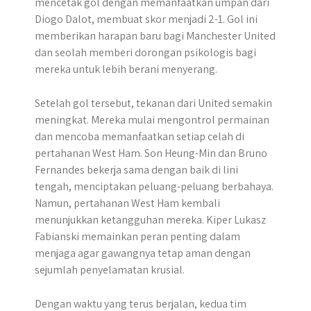
mencetak gol dengan memanfaatkan umpan dari
Diogo Dalot, membuat skor menjadi 2-1. Gol ini
memberikan harapan baru bagi Manchester United
dan seolah memberi dorongan psikologis bagi
mereka untuk lebih berani menyerang.
Setelah gol tersebut, tekanan dari United semakin
meningkat. Mereka mulai mengontrol permainan
dan mencoba memanfaatkan setiap celah di
pertahanan West Ham. Son Heung-Min dan Bruno
Fernandes bekerja sama dengan baik di lini
tengah, menciptakan peluang-peluang berbahaya.
Namun, pertahanan West Ham kembali
menunjukkan ketangguhan mereka. Kiper Lukasz
Fabianski memainkan peran penting dalam
menjaga agar gawangnya tetap aman dengan
sejumlah penyelamatan krusial.
Dengan waktu yang terus berjalan, kedua tim