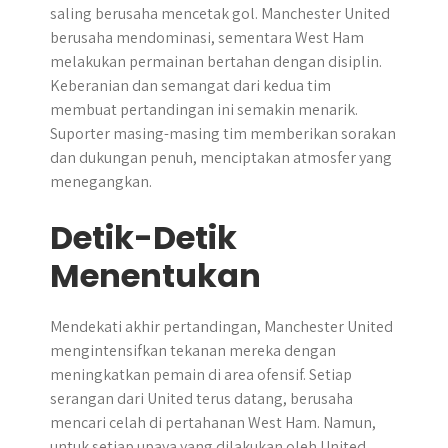
saling berusaha mencetak gol. Manchester United
berusaha mendominasi, sementara West Ham
melakukan permainan bertahan dengan disiplin.
Keberanian dan semangat dari kedua tim
membuat pertandingan ini semakin menarik.
Suporter masing-masing tim memberikan sorakan
dan dukungan penuh, menciptakan atmosfer yang
menegangkan.
Detik-Detik
Menentukan
Mendekati akhir pertandingan, Manchester United
mengintensifkan tekanan mereka dengan
meningkatkan pemain di area ofensif. Setiap
serangan dari United terus datang, berusaha
mencari celah di pertahanan West Ham. Namun,
untuk setiap upaya yang dilakukan oleh United,