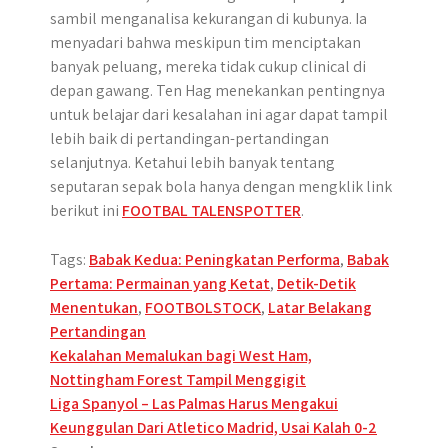
sambil menganalisa kekurangan di kubunya. Ia
menyadari bahwa meskipun tim menciptakan
banyak peluang, mereka tidak cukup clinical di
depan gawang. Ten Hag menekankan pentingnya
untuk belajar dari kesalahan ini agar dapat tampil
lebih baik di pertandingan-pertandingan
selanjutnya. Ketahui lebih banyak tentang
seputaran sepak bola hanya dengan mengklik link
berikut ini
FOOTBAL TALENSPOTTER
.
Tags:
Babak Kedua: Peningkatan Performa
,
Babak
Pertama: Permainan yang Ketat
,
Detik-Detik
Menentukan
,
FOOTBOLSTOCK
,
Latar Belakang
Pertandingan
Post
Kekalahan Memalukan bagi West Ham,
Nottingham Forest Tampil Menggigit
navigation
Liga Spanyol – Las Palmas Harus Mengakui
Keunggulan Dari Atletico Madrid, Usai Kalah 0-2