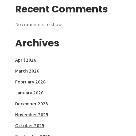
Recent Comments
No comments to show.
Archives
April 2026
March 2026
February 2026
January 2026
December 2025
November 2025
October 2025