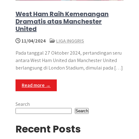
West Ham Raih Kemenangan
Dramatis atas Manchester
United
11/04/2024
LIGA INGGRIS
Pada tanggal 27 Oktober 2024, pertandingan seru
antara West Ham United dan Manchester United
berlangsung di London Stadium, dimulai pada […]
Read more →
Search
Search
Recent Posts