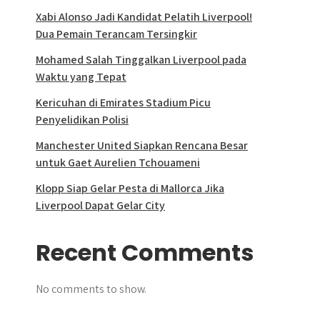
Xabi Alonso Jadi Kandidat Pelatih Liverpool!
Dua Pemain Terancam Tersingkir
Mohamed Salah Tinggalkan Liverpool pada
Waktu yang Tepat
Kericuhan di Emirates Stadium Picu
Penyelidikan Polisi
Manchester United Siapkan Rencana Besar
untuk Gaet Aurelien Tchouameni
Klopp Siap Gelar Pesta di Mallorca Jika
Liverpool Dapat Gelar City
Recent Comments
No comments to show.