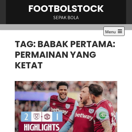
Skip
FOOTBOLSTOCK
to
content
SEPAK BOLA
Menu
Open
TAG:
BABAK PERTAMA:
the
main
menu
PERMAINAN YANG
KETAT