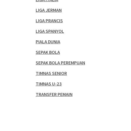
LIGA JERMAN
LIGA PRANCIS
LIGA SPANYOL
PIALA DUNIA
SEPAK BOLA
SEPAK BOLA PEREMPUAN
TIMNAS SENIOR
TIMNAS U-23
TRANSFER PEMAIN