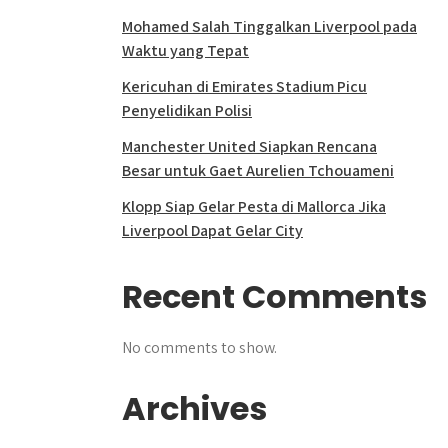
Mohamed Salah Tinggalkan Liverpool pada
Waktu yang Tepat
Kericuhan di Emirates Stadium Picu
Penyelidikan Polisi
Manchester United Siapkan Rencana
Besar untuk Gaet Aurelien Tchouameni
Klopp Siap Gelar Pesta di Mallorca Jika
Liverpool Dapat Gelar City
Recent Comments
No comments to show.
Archives