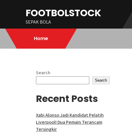
Skip
FOOTBOLSTOCK
to
content
SEPAK BOLA
Home
Search
Search
Recent Posts
Xabi Alonso Jadi Kandidat Pelatih
Liverpool! Dua Pemain Terancam
Tersingkir