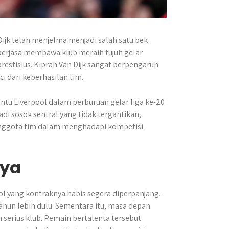
Dijk telah menjelma menjadi salah satu bek
an berjasa membawa klub meraih tujuh gelar
prestisius. Kiprah Van Dijk sangat berpengaruh
i dari keberhasilan tim.
ntu Liverpool dalam perburuan gelar liga ke-20
i sosok sentral yang tidak tergantikan,
 anggota tim dalam menghadapi kompetisi-
nya
ol yang kontraknya habis segera diperpanjang.
ahun lebih dulu. Sementara itu, masa depan
 serius klub. Pemain bertalenta tersebut