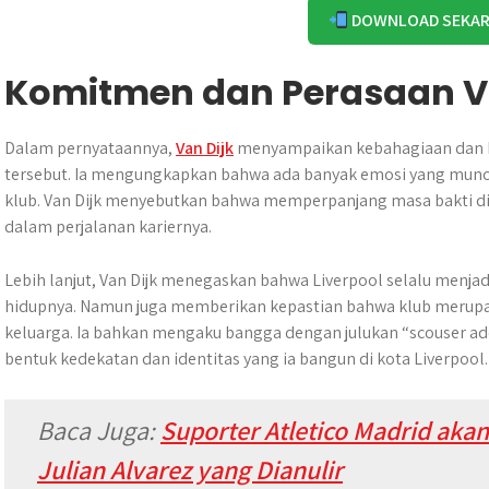
DOWNLOAD SEKA
Komitmen dan Perasaan V
Dalam pernyataannya,
Van Dijk
menyampaikan kebahagiaan dan k
tersebut. Ia mengungkapkan bahwa ada banyak emosi yang mun
klub. Van Dijk menyebutkan bahwa memperpanjang masa bakti di
dalam perjalanan kariernya.
Lebih lanjut, Van Dijk menegaskan bahwa Liverpool selalu menja
hidupnya. Namun juga memberikan kepastian bahwa klub merupak
keluarga. Ia bahkan mengaku bangga dengan julukan “scouser a
bentuk kedekatan dan identitas yang ia bangun di kota Liverpool.
Baca Juga:
Suporter Atletico Madrid akan
Julian Alvarez yang Dianulir