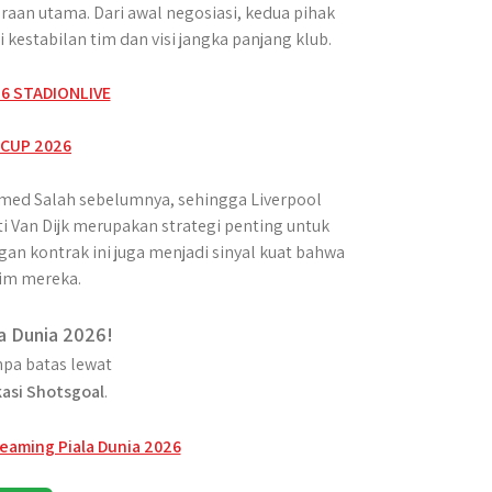
raan utama. Dari awal negosiasi, kedua pihak
estabilan tim dan visi jangka panjang klub.
amed Salah sebelumnya, sehingga Liverpool
 Van Dijk merupakan strategi penting untuk
an kontrak ini juga menjadi sinyal kuat bahwa
im mereka.
a Dunia 2026!
pa batas lewat
kasi Shotsgoal
.