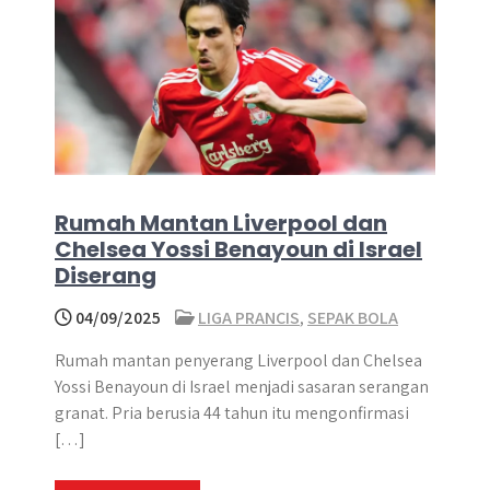
Rumah Mantan Liverpool dan
Chelsea Yossi Benayoun di Israel
Diserang
04/09/2025
LIGA PRANCIS
,
SEPAK BOLA
Rumah mantan penyerang Liverpool dan Chelsea
Yossi Benayoun di Israel menjadi sasaran serangan
granat. Pria berusia 44 tahun itu mengonfirmasi
[…]