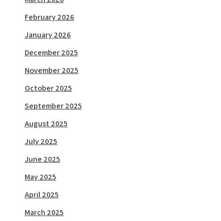
February 2026
January 2026
December 2025
November 2025
October 2025
September 2025
August 2025
July 2025
June 2025
May 2025
April 2025
March 2025