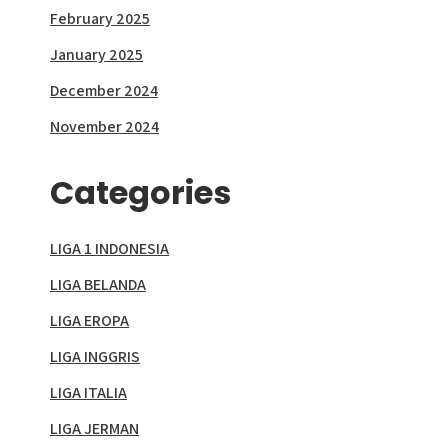
February 2025
January 2025
December 2024
November 2024
Categories
LIGA 1 INDONESIA
LIGA BELANDA
LIGA EROPA
LIGA INGGRIS
LIGA ITALIA
LIGA JERMAN