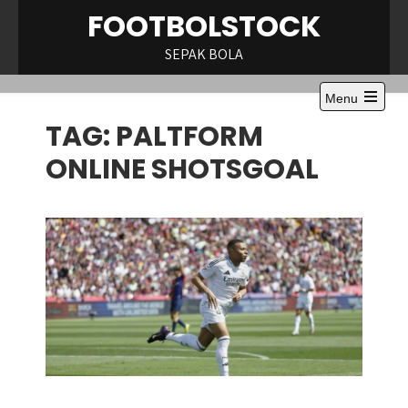
Skip
FOOTBOLSTOCK
to
content
SEPAK BOLA
Menu
Open
TAG:
PALTFORM
the
main
menu
ONLINE SHOTSGOAL