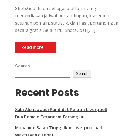
ShotsGoal hadir sebagai platform yang
menyediakan jadwal pertandingan, klasemen,
susunan pemain, statistik, dan hasil pertandingan
secara gratis. Selain itu, ShotsGoal […]
Read more →
Search
Search
Recent Posts
Xabi Alonso Jadi Kandidat Pelatih Liverpool!
Dua Pemain Terancam Tersingkir
Mohamed Salah Tinggalkan Liverpool pada
Waktu yang Tepat