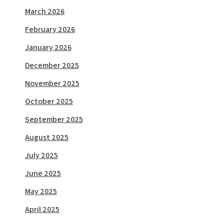
March 2026
February 2026
January 2026
December 2025
November 2025
October 2025
September 2025
August 2025
July 2025
June 2025
May 2025
April 2025