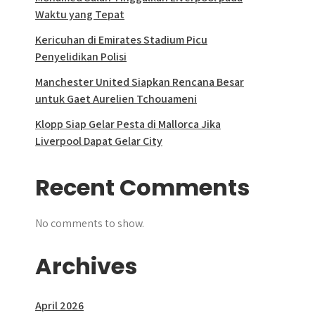
Waktu yang Tepat
Kericuhan di Emirates Stadium Picu
Penyelidikan Polisi
Manchester United Siapkan Rencana Besar
untuk Gaet Aurelien Tchouameni
Klopp Siap Gelar Pesta di Mallorca Jika
Liverpool Dapat Gelar City
Recent Comments
No comments to show.
Archives
April 2026