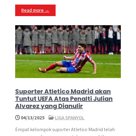
Read more →
Suporter Atletico Madrid akan
Tuntut UEFA Atas Penalti Julian
Alvarez yang Dianulir
04/13/2025
LIGA SPANYOL
Empat kelompok suporter Atletico Madrid telah