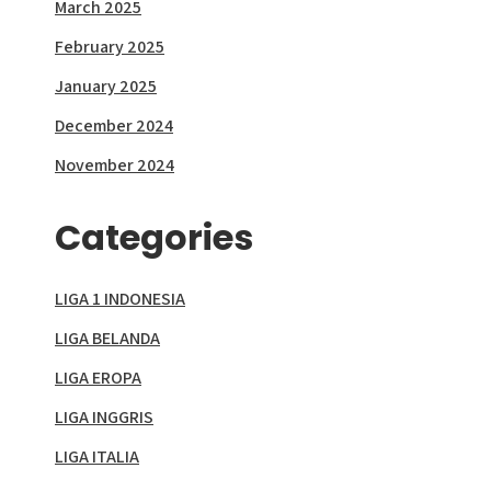
March 2025
February 2025
January 2025
December 2024
November 2024
Categories
LIGA 1 INDONESIA
LIGA BELANDA
LIGA EROPA
LIGA INGGRIS
LIGA ITALIA