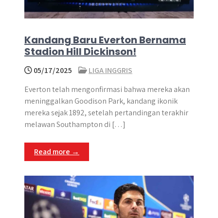
Kandang Baru Everton Bernama
Stadion Hill Dickinson!
05/17/2025
LIGA INGGRIS
Everton telah mengonfirmasi bahwa mereka akan
meninggalkan Goodison Park, kandang ikonik
mereka sejak 1892, setelah pertandingan terakhir
melawan Southampton di […]
Read more →