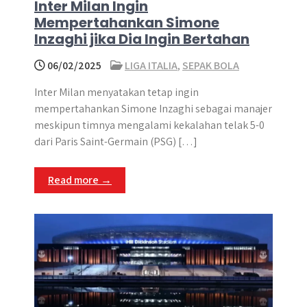
Inter Milan Ingin
Mempertahankan Simone
Inzaghi jika Dia Ingin Bertahan
06/02/2025
LIGA ITALIA
,
SEPAK BOLA
Inter Milan menyatakan tetap ingin
mempertahankan Simone Inzaghi sebagai manajer
meskipun timnya mengalami kekalahan telak 5-0
dari Paris Saint-Germain (PSG) […]
Read more →