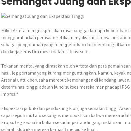
Semangat Juang dan Ekspe
Mikel Arteta mengekspresikan rasa bangga dan juga kebutuhan b
menggambarkan perasaan ketika menyaksikan timnya bertanding
sebagai pengalaman yang menggetarkan dan membangkitkan opt
dan kerja keras tim meski dalam situasi sulit.
Tekanan mental yang dirasakan oleh Arteta dan para pemain sa
hasil leg pertama yang kurang menguntungkan. Namun, keyakina
Arsenal untuk berusaha merebut kemenangan di kandang lawan.
determinasi tinggi adalah kunci sukses mereka menghadapi PSG
impresif.
Ekspektasi publik dan pendukung klub juga semakin tinggi. Arse
capai sejauh ini. Lalu sekaligus membuktikan bahwa mereka adalah
Eropa. Leg kedua ini bukan sekadar pertandingan, melainkan 
sejarah klub jika mereka berhasil melaju ke final.