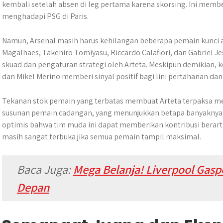
kembali setelah absen di leg pertama karena skorsing. Ini mem
menghadapi PSG di Paris.
Namun, Arsenal masih harus kehilangan beberapa pemain kunci a
Magalhaes, Takehiro Tomiyasu, Riccardo Calafiori, dan Gabriel 
skuad dan pengaturan strategi oleh Arteta. Meskipun demikian,
dan Mikel Merino memberi sinyal positif bagi lini pertahanan dan
Tekanan stok pemain yang terbatas membuat Arteta terpaksa 
susunan pemain cadangan, yang menunjukkan betapa banyaknya t
optimis bahwa tim muda ini dapat memberikan kontribusi berart
masih sangat terbuka jika semua pemain tampil maksimal.
Baca Juga:
Mega Belanja! Liverpool Gasp
Depan