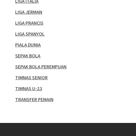
LIGA ITALIA
LIGA JERMAN
LIGA PRANCIS
LIGA SPANYOL
PIALA DUNIA
SEPAK BOLA
SEPAK BOLA PEREMPUAN
TIMNAS SENIOR
TIMNAS U-23
TRANSFER PEMAIN