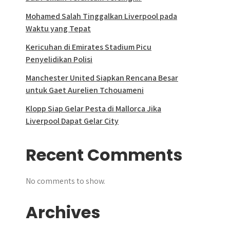
Mohamed Salah Tinggalkan Liverpool pada
Waktu yang Tepat
Kericuhan di Emirates Stadium Picu
Penyelidikan Polisi
Manchester United Siapkan Rencana Besar
untuk Gaet Aurelien Tchouameni
Klopp Siap Gelar Pesta di Mallorca Jika
Liverpool Dapat Gelar City
Recent Comments
No comments to show.
Archives