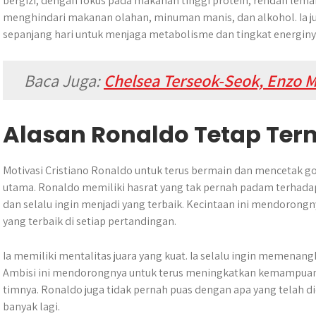
bergizi, dengan fokus pada makanan tinggi protein, rendah lem
menghindari makanan olahan, minuman manis, dan alkohol. Ia ju
sepanjang hari untuk menjaga metabolisme dan tingkat energiny
Baca Juga:
Chelsea Terseok-Seok, Enzo 
Alasan Ronaldo Tetap Ter
​Motivasi Cristiano Ronaldo untuk terus bermain dan mencetak gol
utama. Ronaldo memiliki hasrat yang tak pernah padam terhadap
dan selalu ingin menjadi yang terbaik. Kecintaan ini mendorong
yang terbaik di setiap pertandingan.
Ia memiliki mentalitas juara yang kuat. Ia selalu ingin memenang
Ambisi ini mendorongnya untuk terus meningkatkan kemampuan
timnya. Ronaldo juga tidak pernah puas dengan apa yang telah di
banyak lagi.