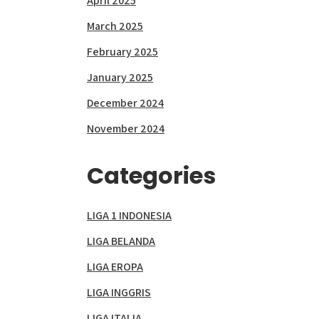
April 2025
March 2025
February 2025
January 2025
December 2024
November 2024
Categories
LIGA 1 INDONESIA
LIGA BELANDA
LIGA EROPA
LIGA INGGRIS
LIGA ITALIA