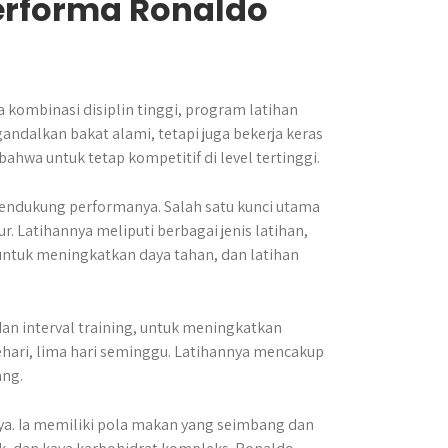
erforma Ronaldo
 kombinasi disiplin tinggi, program latihan
gandalkan bakat alami, tetapi juga bekerja keras
hwa untuk tetap kompetitif di level tertinggi.
endukung performanya. Salah satu kunci utama
. Latihannya meliputi berbagai jenis latihan,
untuk meningkatkan daya tahan, dan latihan
 dan interval training, untuk meningkatkan
ehari, lima hari seminggu. Latihannya mencakup
ang.
nya. Ia memiliki pola makan yang seimbang dan