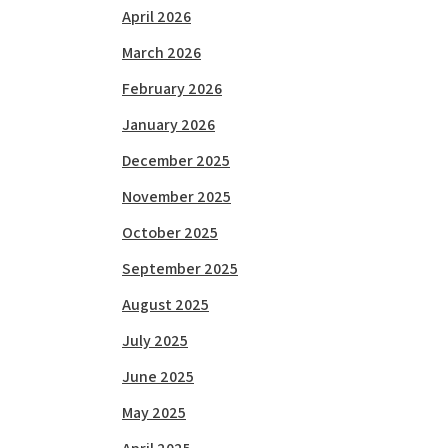
April 2026
March 2026
February 2026
January 2026
December 2025
November 2025
October 2025
September 2025
August 2025
July 2025
June 2025
May 2025