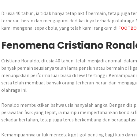
p
o
g
a
p
k
e
m
Di usia 40 tahun, ia tidak hanya tetap aktif bermain, tetapi jug
r
terheran-heran dan mengagumi dedikasinya terhadap olahraga​. Si
kami mengenai sepak bola, yang telah kami rangkum di
FOOTBO
Fenomena Cristiano Ronald
Cristiano Ronaldo, di usia 40 tahun, telah menjadi anomali dalam
banyak pemain seusianya telah lama pensiun atau bermain di lig
menunjukkan performa luar biasa di level tertinggi. Kemampuanny
senja telah membuat banyak orang terheran-heran dan mengagum
olahraga ini.
Ronaldo membuktikan bahwa usia hanyalah angka. Dengan disiplin
perawatan fisik yang tepat, ia mampu mempertahankan kondisi fisi
sekadar bertahan, tetapi juga terus berkembang dan beradaptas
Kemampuannya untuk mencetak gol-gol penting bagi klub dan ne