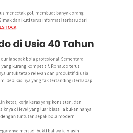
a terus mencetak gol, membuat banyak orang
mak dan ikuti terus informasi terbaru dari
LSTOCK
.
o di Usia 40 Tahun
 dunia sepak bola profesional.​ Sementara
a yang kurang kompetitif, Ronaldo terus
a untuk tetap relevan dan produktif di usia
i dedikasinya yang tak tertandingi terhadap
 ketat, kerja keras yang konsisten, dan
knya di level yang luar biasa. Ia bukan hanya
i dengan tuntutan sepak bola modern.
garanya menjadi bukti bahwa ia masih