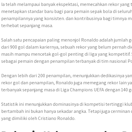
Ia telah melampaui banyak ekspektasi, memecahkan rekor yang
menetapkan standar baru bagi para pemain sepak bola di seluru
penampilannya yang konsisten. dan kontribusinya bagi timnya m
terhebat sepanjang masa.
Salah satu pencapaian paling menonjol Ronaldo adalah jumlah gol
dari 900 gol dalam kariernya, sebuah rekor yang belum pernah dica
masih mampu mencetak gol-gol penting di liga yang kompetitif.
sebagai pemain dengan penampilan terbanyak di tim nasional Po
Dengan lebih dari 200 penampilan, menunjukkan dedikasinya yan
rekor gol dan penampilan, Ronaldo juga memegang rekor lain y
terbanyak sepanjang masa di Liga Champions UEFA dengan 140 g
Statistik ini menunjukkan dominasinya di kompetisi tertinggi klub
bertambah ini bukan hanya sekadar angka. Tetapi juga cerminan da
yang dimiliki oleh Cristiano Ronaldo.