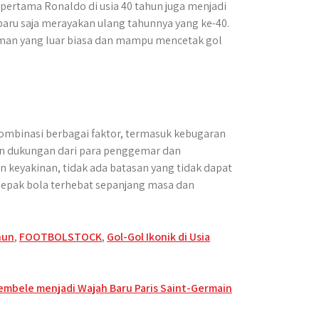
 pertama Ronaldo di usia 40 tahun juga menjadi
baru saja merayakan ulang tahunnya yang ke-40.
aman yang luar biasa dan mampu mencetak gol
 kombinasi berbagai faktor, termasuk kebugaran
 dan dukungan dari para penggemar dan
n keyakinan, tidak ada batasan yang tidak dapat
 sepak bola terhebat sepanjang masa dan
hun
,
FOOTBOLSTOCK
,
Gol-Gol Ikonik di Usia
mbele menjadi Wajah Baru Paris Saint-Germain