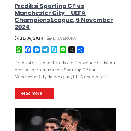
Prediksi Sporting CP vs
Manchester City – UEFA
Champions League, 6 November
2024
11/06/2024
LIGA EROPA
W
F
M
T
S
L
X
S
h
a
e
e
k
i
h
a
c
s
l
y
n
a
Prediksi di stadion Estadio José Alvalade di Lisbon
t
e
s
e
p
e
r
menjadi pertemuan seru Sporting CP dan
s
b
e
g
e
e
Manchester City dalam ajang UEFA Champions […]
A
o
n
r
p
o
g
a
Read more →
p
k
e
m
r