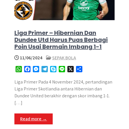
Liga Primer – Hibernian Dan
Dundee Utd Harus Puas Berbagi
Poin Usai Bermain Imbang 1-1
11/06/2024
SEPAK BOLA
W
F
M
T
S
L
X
S
h
a
e
e
k
i
h
a
c
s
l
y
n
a
Liga Primer Pada 4 November 2024, pertandingan
t
e
s
e
p
e
r
Liga Primer Skotlandia antara Hibernian dan
s
b
e
g
e
e
Dundee United berakhir dengan skor imbang 1-1.
A
o
n
r
[…]
p
o
g
a
p
k
e
m
Read more →
r