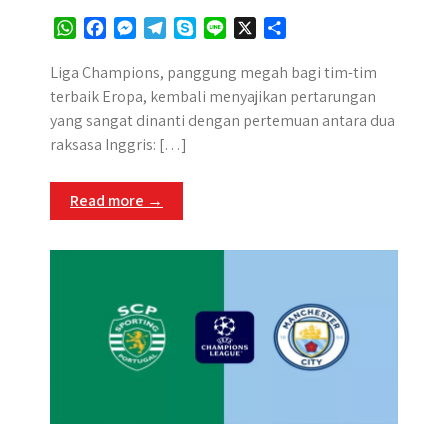
W
F
M
T
S
L
X
S
h
a
e
e
k
i
h
a
c
s
l
y
n
a
Liga Champions, panggung megah bagi tim-tim
t
e
s
e
p
e
r
terbaik Eropa, kembali menyajikan pertarungan
s
b
e
g
e
e
yang sangat dinanti dengan pertemuan antara dua
A
o
n
r
raksasa Inggris: […]
p
o
g
a
p
k
e
m
Read more →
r