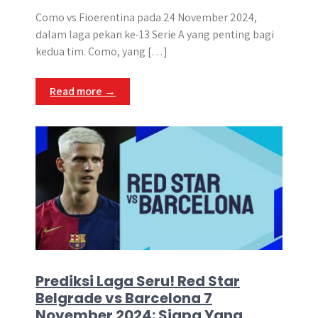
h
a
e
e
k
i
h
a
c
s
l
y
n
a
Como vs Fioerentina pada 24 November 2024,
t
e
s
e
p
e
r
dalam laga pekan ke-13 Serie A yang penting bagi
s
b
e
g
e
e
kedua tim. Como, yang […]
A
o
n
r
p
o
g
a
Read more →
p
k
e
m
r
Prediksi Laga Seru! Red Star
Belgrade vs Barcelona 7
November 2024: Siapa Yang