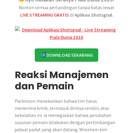
Nonton semua pertandingan tanpa batas lewat
LIVE STREAMING GRATIS
di
Aplikasi Shotsgoal
.
DOWNLOAD SEKARANG
Reaksi Manajemen
dan Pemain
Parkinson menekankan bahwa tim harus
menerima kritik, termasuk dirinya sendiri, atas
kekalahan ini. Ia menegaskan bahwa perubahan
susunan pemain dilakukan dengan pertimbangan
jadwal padat yang akan datang. Wrexham kini