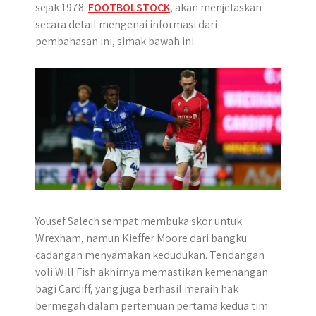
sejak 1978.
FOOTBOLSTOCK
, akan menjelaskan
secara detail mengenai informasi dari
pembahasan ini, simak bawah ini.
Yousef Salech sempat membuka skor untuk
Wrexham, namun Kieffer Moore dari bangku
cadangan menyamakan kedudukan. Tendangan
voli Will Fish akhirnya memastikan kemenangan
bagi Cardiff, yang juga berhasil meraih hak
bermegah dalam pertemuan pertama kedua tim