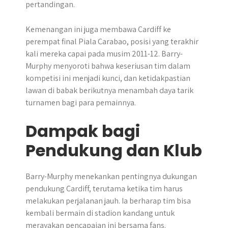
pertandingan.
Kemenangan ini juga membawa Cardiff ke
perempat final Piala Carabao, posisi yang terakhir
kali mereka capai pada musim 2011-12. Barry-
Murphy menyoroti bahwa keseriusan tim dalam
kompetisi ini menjadi kunci, dan ketidakpastian
lawan di babak berikutnya menambah daya tarik
turnamen bagi para pemainnya.
Dampak bagi
Pendukung dan Klub
Barry-Murphy menekankan pentingnya dukungan
pendukung Cardiff, terutama ketika tim harus
melakukan perjalanan jauh. Ia berharap tim bisa
kembali bermain di stadion kandang untuk
merayakan pencapaian ini bersama fans.