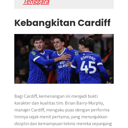
Tenggara
Kebangkitan Cardiff
Bagi Cardiff, kemenangan ini menjadi bukti
karakter dan kualitas tim. Brian Barry-Murphy,
manajer Cardiff, mengaku puas dengan performa
timnya sejak menit pertama, yang menunjukkan
disiplin dan kemampuan teknis mereka sepanjang