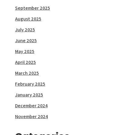
September 2025
August 2025
July 2025
June 2025
May 2025
April 2025
March 2025
February 2025
January 2025
December 2024
November 2024