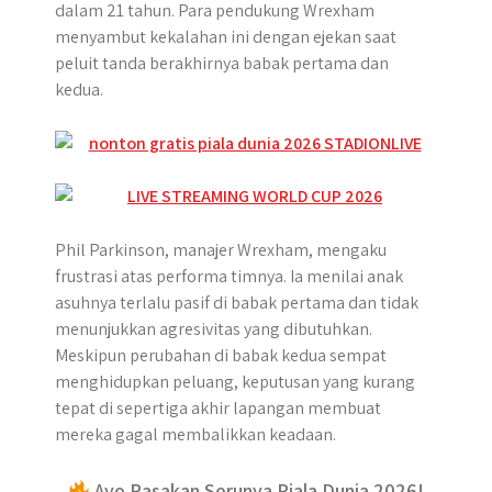
dalam 21 tahun. Para pendukung Wrexham
menyambut kekalahan ini dengan ejekan saat
peluit tanda berakhirnya babak pertama dan
kedua.
Phil Parkinson, manajer Wrexham, mengaku
frustrasi atas performa timnya. Ia menilai anak
asuhnya terlalu pasif di babak pertama dan tidak
menunjukkan agresivitas yang dibutuhkan.
Meskipun perubahan di babak kedua sempat
menghidupkan peluang, keputusan yang kurang
tepat di sepertiga akhir lapangan membuat
mereka gagal membalikkan keadaan.
Ayo Rasakan Serunya Piala Dunia 2026!