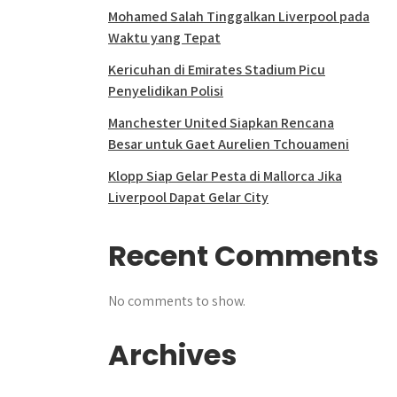
Mohamed Salah Tinggalkan Liverpool pada
Waktu yang Tepat
Kericuhan di Emirates Stadium Picu
Penyelidikan Polisi
Manchester United Siapkan Rencana
Besar untuk Gaet Aurelien Tchouameni
Klopp Siap Gelar Pesta di Mallorca Jika
Liverpool Dapat Gelar City
Recent Comments
No comments to show.
Archives