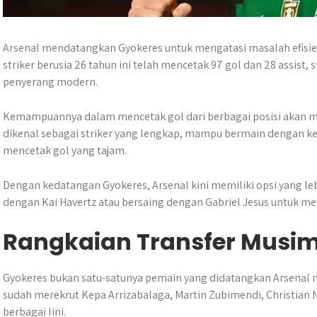
Arsenal mendatangkan Gyokeres untuk mengatasi masalah efisiens
striker berusia 26 tahun ini telah mencetak 97 gol dan 28 assist
penyerang modern.
Kemampuannya dalam mencetak gol dari berbagai posisi akan men
dikenal sebagai striker yang lengkap, mampu bermain dengan kedua
mencetak gol yang tajam.
Dengan kedatangan Gyokeres, Arsenal kini memiliki opsi yang leb
dengan Kai Havertz atau bersaing dengan Gabriel Jesus untuk men
Rangkaian Transfer Musim
Gyokeres bukan satu-satunya pemain yang didatangkan Arsenal 
sudah merekrut Kepa Arrizabalaga, Martin Zubimendi, Christia
berbagai lini.