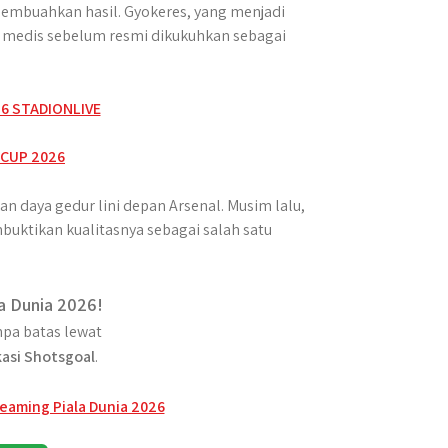
membuahkan hasil. Gyokeres, yang menjadi
s medis sebelum resmi dikukuhkan sebagai
n daya gedur lini depan Arsenal. Musim lalu,
buktikan kualitasnya sebagai salah satu
a Dunia 2026!
pa batas lewat
kasi Shotsgoal
.