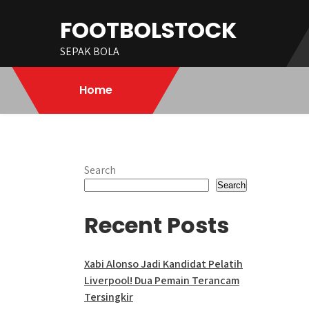
Skip
FOOTBOLSTOCK
to
content
SEPAK BOLA
Home
Search
Search
Recent Posts
Xabi Alonso Jadi Kandidat Pelatih
Liverpool! Dua Pemain Terancam
Tersingkir