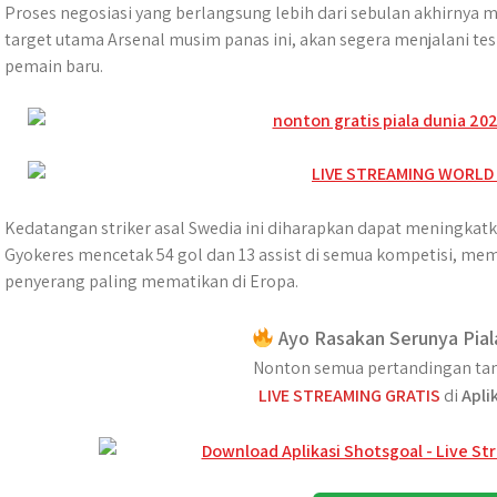
Proses negosiasi yang berlangsung lebih dari sebulan akhirnya 
target utama Arsenal musim panas ini, akan segera menjalani te
pemain baru.
Kedatangan striker asal Swedia ini diharapkan dapat meningkatka
Gyokeres mencetak 54 gol dan 13 assist di semua kompetisi, mem
penyerang paling mematikan di Eropa.
Ayo Rasakan Serunya Pial
Nonton semua pertandingan tan
LIVE STREAMING GRATIS
di
Apli