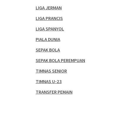
LIGA JERMAN
LIGA PRANCIS
LIGA SPANYOL
PIALA DUNIA
SEPAK BOLA
SEPAK BOLA PEREMPUAN
TIMNAS SENIOR
TIMNAS U-23
TRANSFER PEMAIN