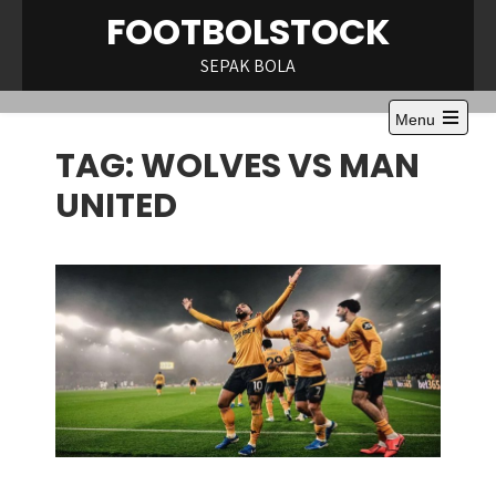
Skip
FOOTBOLSTOCK
to
content
SEPAK BOLA
Menu
Open
TAG:
WOLVES VS MAN
the
main
menu
UNITED