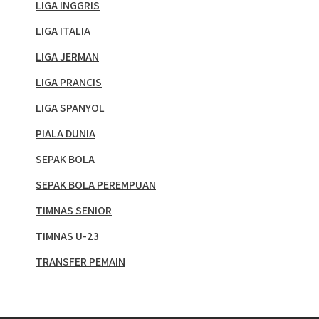
LIGA INGGRIS
LIGA ITALIA
LIGA JERMAN
LIGA PRANCIS
LIGA SPANYOL
PIALA DUNIA
SEPAK BOLA
SEPAK BOLA PEREMPUAN
TIMNAS SENIOR
TIMNAS U-23
TRANSFER PEMAIN