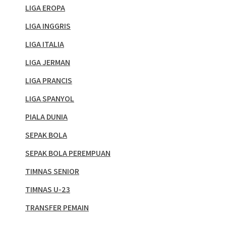
LIGA EROPA
LIGA INGGRIS
LIGA ITALIA
LIGA JERMAN
LIGA PRANCIS
LIGA SPANYOL
PIALA DUNIA
SEPAK BOLA
SEPAK BOLA PEREMPUAN
TIMNAS SENIOR
TIMNAS U-23
TRANSFER PEMAIN