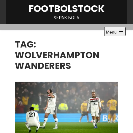
Skip
FOOTBOLSTOCK
to
content
SEPAK BOLA
Menu
Open
TAG:
the
main
menu
WOLVERHAMPTON
WANDERERS