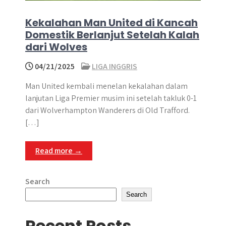
Kekalahan Man United di Kancah
Domestik Berlanjut Setelah Kalah
dari Wolves
04/21/2025
LIGA INGGRIS
Man United kembali menelan kekalahan dalam
lanjutan Liga Premier musim ini setelah takluk 0-1
dari Wolverhampton Wanderers di Old Trafford.
[…]
Read more →
Search
Search
Recent Posts