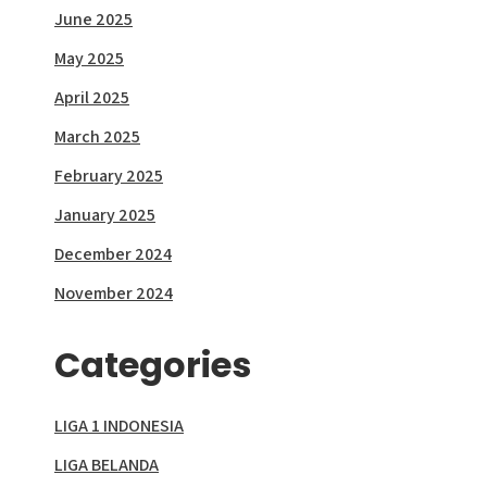
June 2025
May 2025
April 2025
March 2025
February 2025
January 2025
December 2024
November 2024
Categories
LIGA 1 INDONESIA
LIGA BELANDA