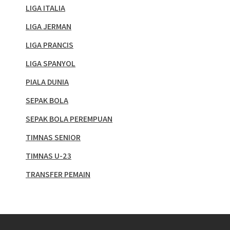
LIGA ITALIA
LIGA JERMAN
LIGA PRANCIS
LIGA SPANYOL
PIALA DUNIA
SEPAK BOLA
SEPAK BOLA PEREMPUAN
TIMNAS SENIOR
TIMNAS U-23
TRANSFER PEMAIN