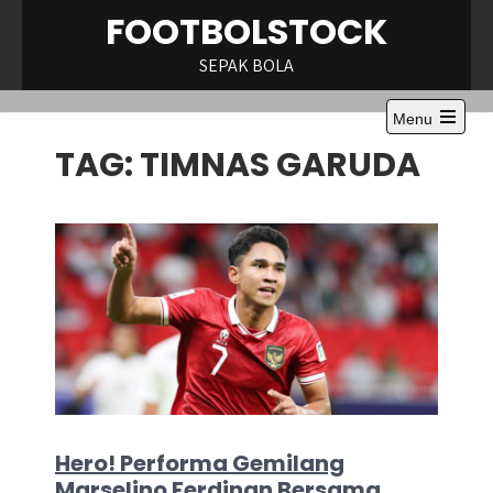
Skip
FOOTBOLSTOCK
to
content
SEPAK BOLA
Menu
Open
TAG:
TIMNAS GARUDA
the
main
menu
Hero! Performa Gemilang
Marselino Ferdinan Bersama