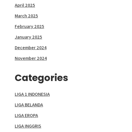
April 2025
March 2025
February 2025
January 2025
December 2024
November 2024
Categories
LIGA 1 INDONESIA
LIGA BELANDA
LIGA EROPA
LIGA INGGRIS