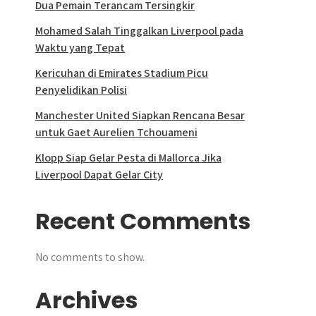
Dua Pemain Terancam Tersingkir
Mohamed Salah Tinggalkan Liverpool pada
Waktu yang Tepat
Kericuhan di Emirates Stadium Picu
Penyelidikan Polisi
Manchester United Siapkan Rencana Besar
untuk Gaet Aurelien Tchouameni
Klopp Siap Gelar Pesta di Mallorca Jika
Liverpool Dapat Gelar City
Recent Comments
No comments to show.
Archives