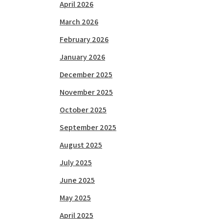
April 2026
March 2026
February 2026
January 2026
December 2025
November 2025
October 2025
September 2025
August 2025
July 2025
June 2025
May 2025
April 2025