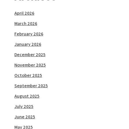
April 2026
March 2026
February 2026
January 2026
December 2025
November 2025
October 2025
September 2025
August 2025
July 2025
June 2025
May 2025