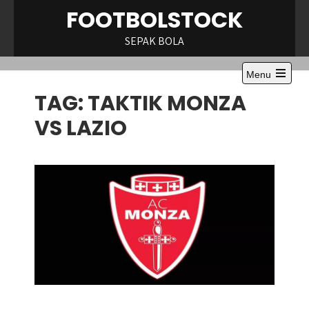
Skip
FOOTBOLSTOCK
to
content
SEPAK BOLA
Menu
Open
TAG:
TAKTIK MONZA
the
main
menu
VS LAZIO