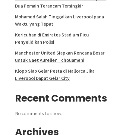
Dua Pemain Terancam Tersingkir
Mohamed Salah Tinggalkan Liverpool pada
Waktu yang Tepat
Kericuhan di Emirates Stadium Picu
Penyelidikan Polisi
Manchester United Siapkan Rencana Besar
untuk Gaet Aurelien Tchouameni
Klopp Siap Gelar Pesta di Mallorca Jika
Liverpool Dapat Gelar City
Recent Comments
No comments to show.
Archives