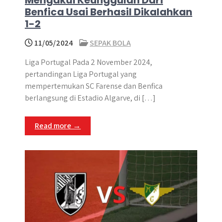
Mengakui Keunggulan Dari
Benfica Usai Berhasil Dikalahkan
1-2
11/05/2024
SEPAK BOLA
Liga Portugal Pada 2 November 2024,
pertandingan Liga Portugal yang
mempertemukan SC Farense dan Benfica
berlangsung di Estadio Algarve, di […]
Read more →