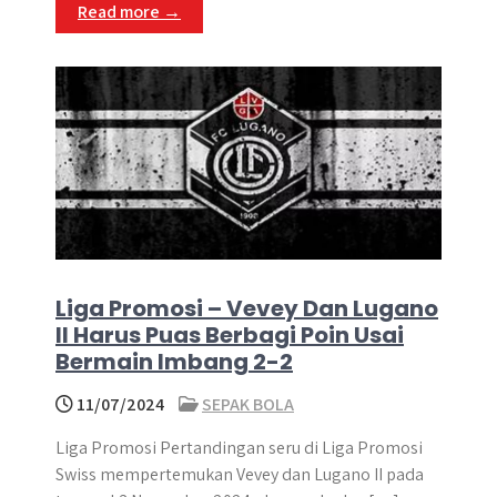
Read more →
Liga Promosi – Vevey Dan Lugano
II Harus Puas Berbagi Poin Usai
Bermain Imbang 2-2
11/07/2024
SEPAK BOLA
Liga Promosi ​Pertandingan seru di Liga Promosi
Swiss mempertemukan Vevey dan Lugano II pada