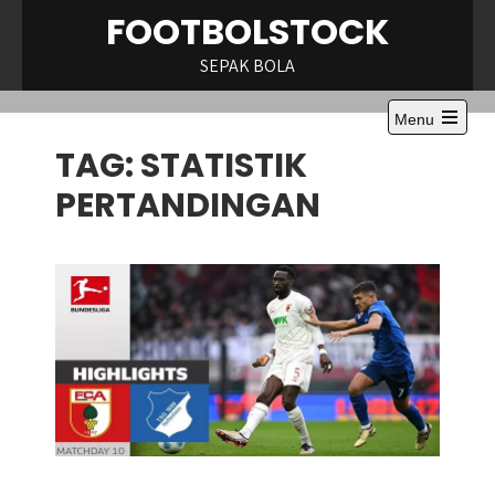
Skip
FOOTBOLSTOCK
to
content
SEPAK BOLA
Menu
Open
TAG:
STATISTIK
the
main
menu
PERTANDINGAN