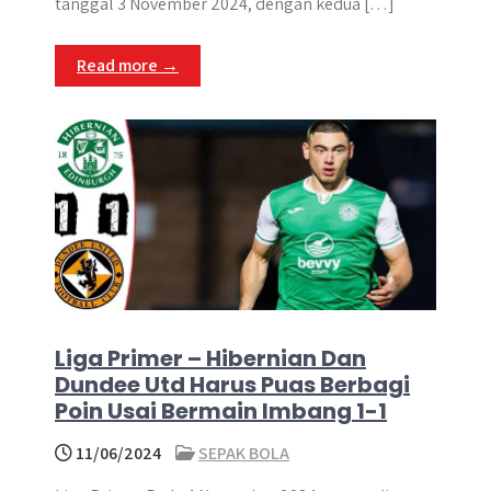
tanggal 3 November 2024, dengan kedua […]
Read more →
Liga Primer – Hibernian Dan
Dundee Utd Harus Puas Berbagi
Poin Usai Bermain Imbang 1-1
11/06/2024
SEPAK BOLA