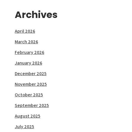
Archives
April 2026
March 2026
February 2026
January 2026
December 2025
November 2025
October 2025
September 2025
August 2025
July 2025