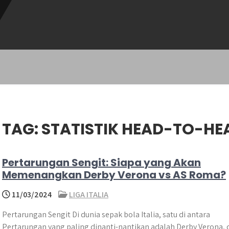
TAG:
STATISTIK HEAD-TO-HE
Pertarungan Sengit: Siapa yang Akan
Memenangkan Derby Verona vs AS Roma?
11/03/2024
LIGA ITALIA
Pertarungan Sengit Di dunia sepak bola Italia, satu di antara
Pertarungan yang paling dinanti-nantikan adalah Derby Verona, 