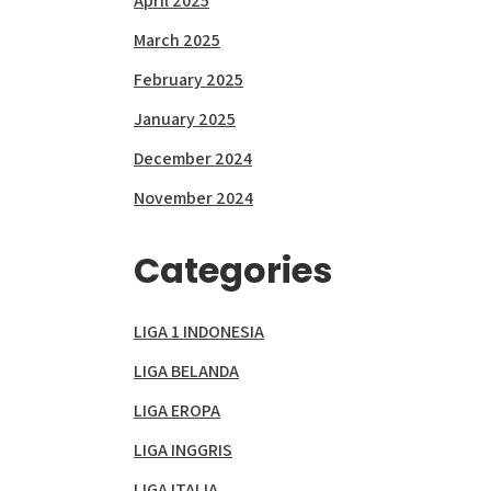
April 2025
March 2025
February 2025
January 2025
December 2024
November 2024
Categories
LIGA 1 INDONESIA
LIGA BELANDA
LIGA EROPA
LIGA INGGRIS
LIGA ITALIA