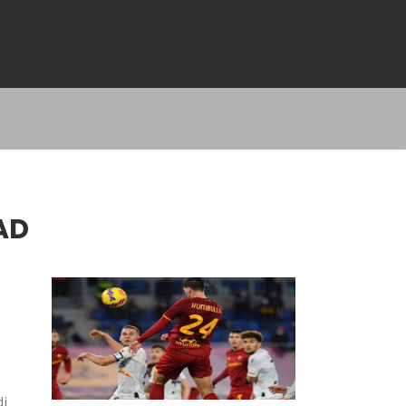
AD
di