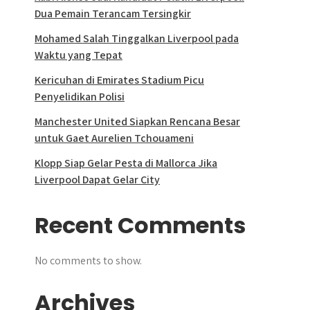
Dua Pemain Terancam Tersingkir
Mohamed Salah Tinggalkan Liverpool pada
Waktu yang Tepat
Kericuhan di Emirates Stadium Picu
Penyelidikan Polisi
Manchester United Siapkan Rencana Besar
untuk Gaet Aurelien Tchouameni
Klopp Siap Gelar Pesta di Mallorca Jika
Liverpool Dapat Gelar City
Recent Comments
No comments to show.
Archives