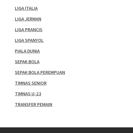
LIGA ITALIA
LIGA JERMAN
LIGA PRANCIS
LIGA SPANYOL
PIALA DUNIA
SEPAK BOLA
SEPAK BOLA PEREMPUAN
TIMNAS SENIOR
TIMNAS U-23
TRANSFER PEMAIN