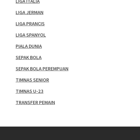
LIGA ITALIA
LIGA JERMAN
LIGA PRANCIS
LIGA SPANYOL
PIALA DUNIA
SEPAK BOLA
SEPAK BOLA PEREMPUAN
TIMNAS SENIOR
TIMNAS U-23
TRANSFER PEMAIN