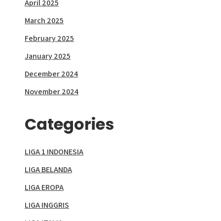
April 2025
March 2025
February 2025
January 2025
December 2024
November 2024
Categories
LIGA 1 INDONESIA
LIGA BELANDA
LIGA EROPA
LIGA INGGRIS