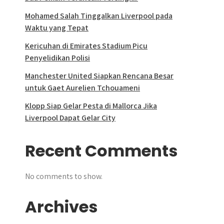
Mohamed Salah Tinggalkan Liverpool pada
Waktu yang Tepat
Kericuhan di Emirates Stadium Picu
Penyelidikan Polisi
Manchester United Siapkan Rencana Besar
untuk Gaet Aurelien Tchouameni
Klopp Siap Gelar Pesta di Mallorca Jika
Liverpool Dapat Gelar City
Recent Comments
No comments to show.
Archives