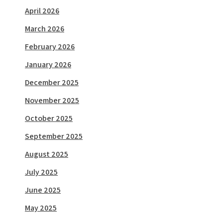
April 2026
March 2026
February 2026
January 2026
December 2025
November 2025
October 2025
September 2025
August 2025
July 2025
June 2025
May 2025