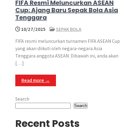
FIFA Resmi Meluncurkan ASEAN
Cup: Ajang Baru Sepak Bola Asia
Tenggara
10/27/2025
SEPAK BOLA
FIFA resmi meluncurkan turnamen FIFA ASEAN Cup
yang akan diikuti oleh negara-negara Asia
Tenggara anggota ASEAN. Dibawah ini, anda akan
[…]
Read more →
Search
Search
Recent Posts