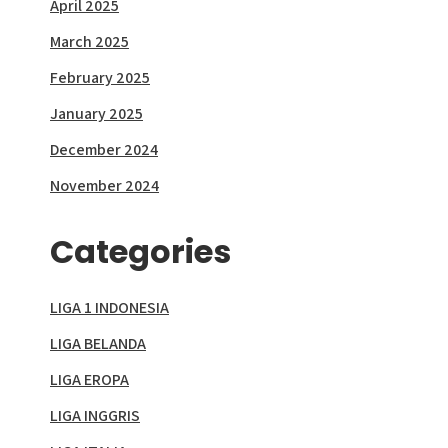
April 2025
March 2025
February 2025
January 2025
December 2024
November 2024
Categories
LIGA 1 INDONESIA
LIGA BELANDA
LIGA EROPA
LIGA INGGRIS