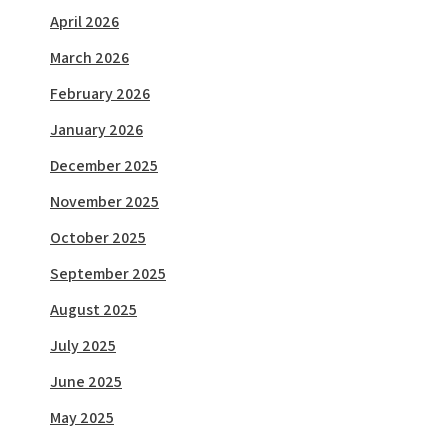
April 2026
March 2026
February 2026
January 2026
December 2025
November 2025
October 2025
September 2025
August 2025
July 2025
June 2025
May 2025