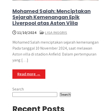
Mohamed Salah: Menciptakan
Sejarah Kemenangan Epik
Liverpool atas Aston Villa
11/10/2024
LIGA INGGRIS
Mohamed Salah menciptakan sejarah kemenangan
Pada tanggal 10 November 2024, saat melawan
Aston villa di stadion Anfield. Dalam pertempuran
yang […]
Read more →
Search
Search
Recent Posts