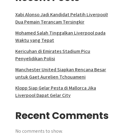
Xabi Alonso Jadi Kandidat Pelatih Liverpool!
Dua Pemain Terancam Tersingkir
Mohamed Salah Tinggalkan Liverpool pada
Waktu yang Tepat
Kericuhan di Emirates Stadium Picu
Penyelidikan Polisi
Manchester United Siapkan Rencana Besar
untuk Gaet Aurelien Tchouameni
Klopp Siap Gelar Pesta di Mallorca Jika
Liverpool Dapat Gelar City
Recent Comments
No comments to show.