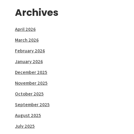
Archives
April 2026
March 2026
February 2026
January 2026
December 2025
November 2025
October 2025
September 2025
August 2025
July 2025