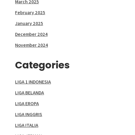
March 2025
February 2025
January 2025
December 2024
November 2024
Categories
LIGA 1 INDONESIA
LIGA BELANDA
LIGA EROPA
LIGA INGGRIS
LIGA ITALIA