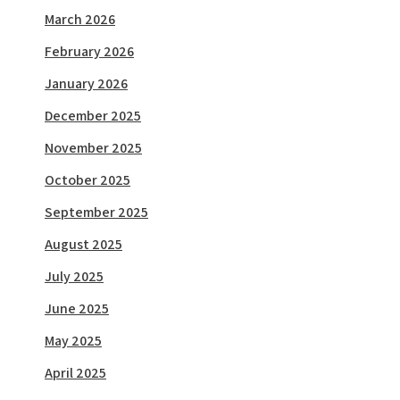
March 2026
February 2026
January 2026
December 2025
November 2025
October 2025
September 2025
August 2025
July 2025
June 2025
May 2025
April 2025