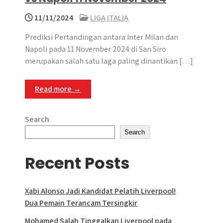
11/11/2024
LIGA ITALIA
Prediksi Pertandingan antara Inter Milan dan
Napoli pada 11 November 2024 di San Siro
merupakan salah satu laga paling dinantikan […]
Read more →
Search
Search
Recent Posts
Xabi Alonso Jadi Kandidat Pelatih Liverpool!
Dua Pemain Terancam Tersingkir
Mohamed Salah Tinggalkan Liverpool pada