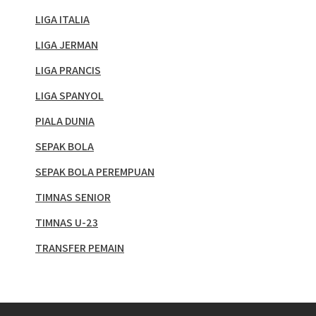
LIGA ITALIA
LIGA JERMAN
LIGA PRANCIS
LIGA SPANYOL
PIALA DUNIA
SEPAK BOLA
SEPAK BOLA PEREMPUAN
TIMNAS SENIOR
TIMNAS U-23
TRANSFER PEMAIN