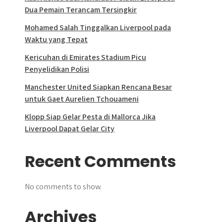
Dua Pemain Terancam Tersingkir
Mohamed Salah Tinggalkan Liverpool pada
Waktu yang Tepat
Kericuhan di Emirates Stadium Picu
Penyelidikan Polisi
Manchester United Siapkan Rencana Besar
untuk Gaet Aurelien Tchouameni
Klopp Siap Gelar Pesta di Mallorca Jika
Liverpool Dapat Gelar City
Recent Comments
No comments to show.
Archives