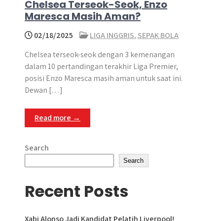
Chelsea Terseok-Seok, Enzo
Maresca Masih Aman?
02/18/2025
LIGA INGGRIS
,
SEPAK BOLA
Chelsea terseok-seok dengan 3 kemenangan
dalam 10 pertandingan terakhir Liga Premier,
posisi Enzo Maresca masih aman untuk saat ini.
Dewan […]
Read more →
Search
Search
Recent Posts
Xabi Alonso Jadi Kandidat Pelatih Liverpool!