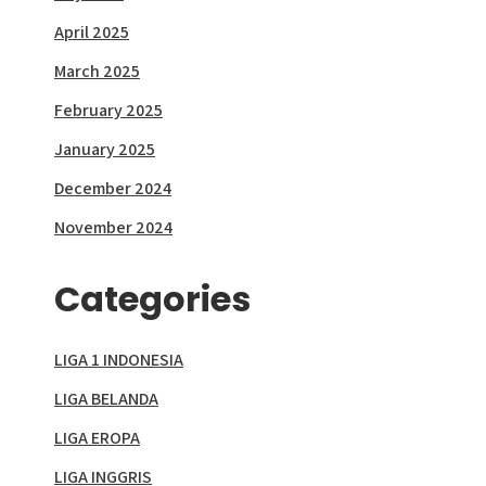
April 2025
March 2025
February 2025
January 2025
December 2024
November 2024
Categories
LIGA 1 INDONESIA
LIGA BELANDA
LIGA EROPA
LIGA INGGRIS