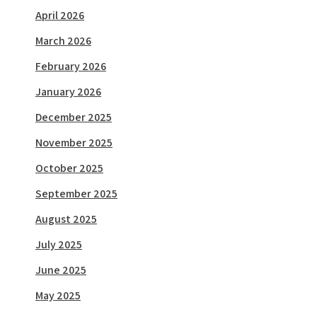
April 2026
March 2026
February 2026
January 2026
December 2025
November 2025
October 2025
September 2025
August 2025
July 2025
June 2025
May 2025