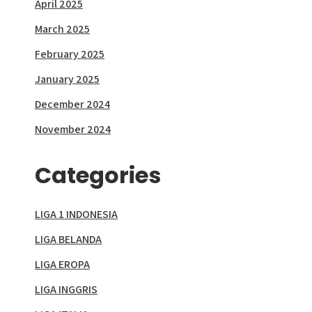
April 2025
March 2025
February 2025
January 2025
December 2024
November 2024
Categories
LIGA 1 INDONESIA
LIGA BELANDA
LIGA EROPA
LIGA INGGRIS