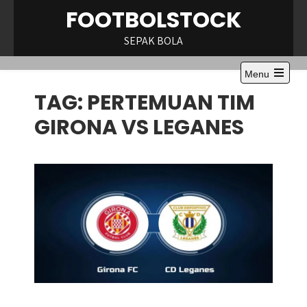
Skip
FOOTBOLSTOCK
to
content
SEPAK BOLA
Menu
Open
TAG:
PERTEMUAN TIM
the
main
menu
GIRONA VS LEGANES