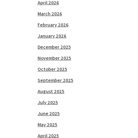
April 2026
March 2026
February 2026
January 2026
December 2025
November 2025
October 2025
September 2025
August 2025
July 2025
June 2025
May 2025
April 2025