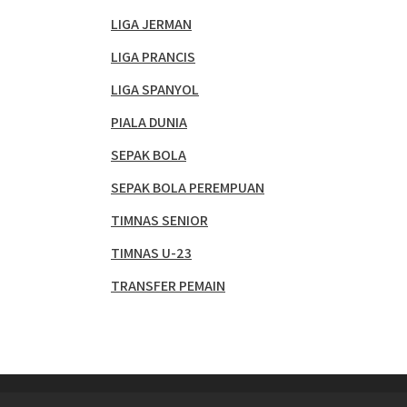
LIGA JERMAN
LIGA PRANCIS
LIGA SPANYOL
PIALA DUNIA
SEPAK BOLA
SEPAK BOLA PEREMPUAN
TIMNAS SENIOR
TIMNAS U-23
TRANSFER PEMAIN