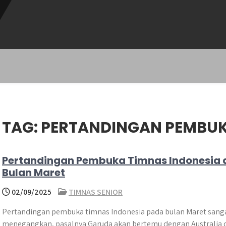
TAG:
PERTANDINGAN PEMBUK
Pertandingan Pembuka Timnas Indonesia 
Bulan Maret
02/09/2025
TIMNAS SENIOR
Pertandingan pembuka timnas Indonesia pada bulan Maret sang
menegangkan, pasalnya Garuda akan bertemu dengan Australia 