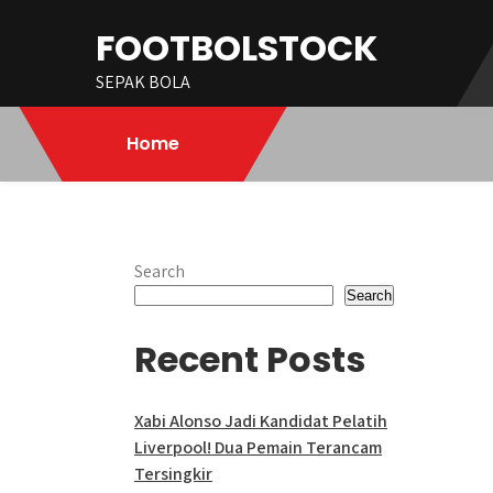
Skip
FOOTBOLSTOCK
to
content
SEPAK BOLA
Home
Search
Search
Recent Posts
Xabi Alonso Jadi Kandidat Pelatih
Liverpool! Dua Pemain Terancam
Tersingkir