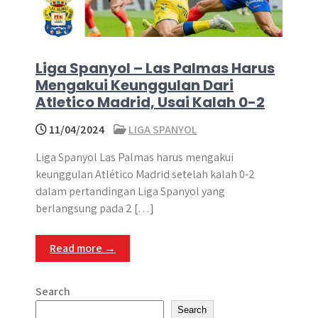
Liga Spanyol – Las Palmas Harus
Mengakui Keunggulan Dari
Atletico Madrid, Usai Kalah 0-2
11/04/2024
LIGA SPANYOL
Liga Spanyol ​Las Palmas harus mengakui
keunggulan Atlético Madrid setelah kalah 0-2
dalam pertandingan Liga Spanyol yang
berlangsung pada 2 […]
Read more →
Search
Search