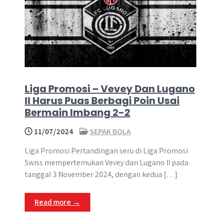
Liga Promosi – Vevey Dan Lugano
II Harus Puas Berbagi Poin Usai
Bermain Imbang 2-2
11/07/2024
SEPAK BOLA
Liga Promosi ​Pertandingan seru di Liga Promosi
Swiss mempertemukan Vevey dan Lugano II pada
tanggal 3 November 2024, dengan kedua […]
Read more →