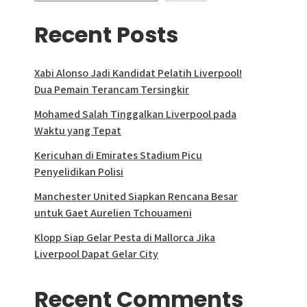
Recent Posts
Xabi Alonso Jadi Kandidat Pelatih Liverpool!
Dua Pemain Terancam Tersingkir
Mohamed Salah Tinggalkan Liverpool pada
Waktu yang Tepat
Kericuhan di Emirates Stadium Picu
Penyelidikan Polisi
Manchester United Siapkan Rencana Besar
untuk Gaet Aurelien Tchouameni
Klopp Siap Gelar Pesta di Mallorca Jika
Liverpool Dapat Gelar City
Recent Comments