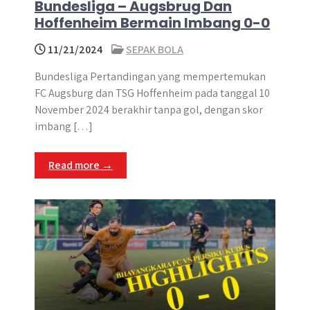
Bundesliga – Augsbrug Dan
Hoffenheim Bermain Imbang 0-0
11/21/2024
SEPAK BOLA
​Bundesliga Pertandingan yang mempertemukan
FC Augsburg dan TSG Hoffenheim pada tanggal 10
November 2024 berakhir tanpa gol, dengan skor
imbang […]
Read more →