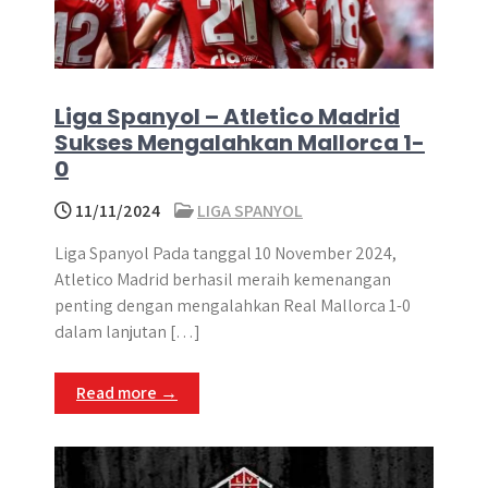
Liga Spanyol – Atletico Madrid
Sukses Mengalahkan Mallorca 1-
0
11/11/2024
LIGA SPANYOL
Liga Spanyol Pada tanggal 10 November 2024,
Atletico Madrid berhasil meraih kemenangan
penting dengan mengalahkan Real Mallorca 1-0
dalam lanjutan […]
Read more →