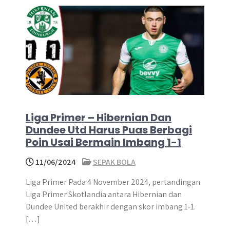
Liga Primer – Hibernian Dan
Dundee Utd Harus Puas Berbagi
Poin Usai Bermain Imbang 1-1
11/06/2024
SEPAK BOLA
Liga Primer Pada 4 November 2024, pertandingan
Liga Primer Skotlandia antara Hibernian dan
Dundee United berakhir dengan skor imbang 1-1.
[…]