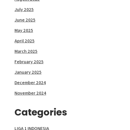
July 2025
June 2025
May 2025
April 2025
March 2025
February 2025
January 2025
December 2024
November 2024
Categories
LIGA 1 INDONESIA