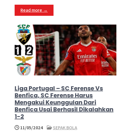
Read more →
Liga Portugal – SC Ferense Vs
Benfica, SC Ferense Harus
Mengakui Keunggulan Dari
Benfica Usai Berhasil Dikalahkan
1-2
11/05/2024
SEPAK BOLA