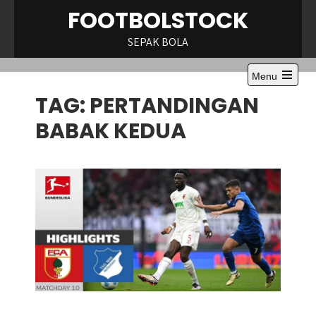
Skip
FOOTBOLSTOCK
to
content
SEPAK BOLA
Menu
Open
TAG:
PERTANDINGAN
the
main
menu
BABAK KEDUA