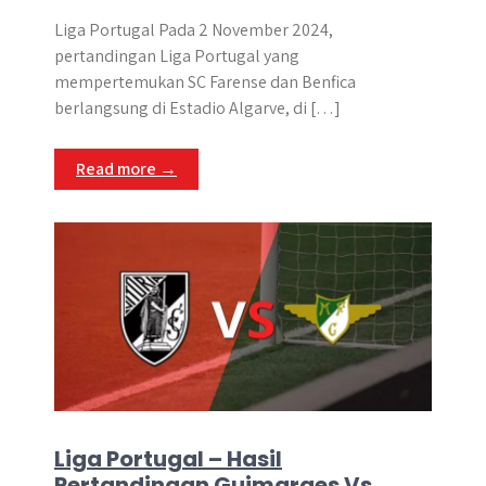
Liga Portugal Pada 2 November 2024,
pertandingan Liga Portugal yang
mempertemukan SC Farense dan Benfica
berlangsung di Estadio Algarve, di […]
Read more →
Liga Portugal – Hasil
Pertandingan Guimaraes Vs