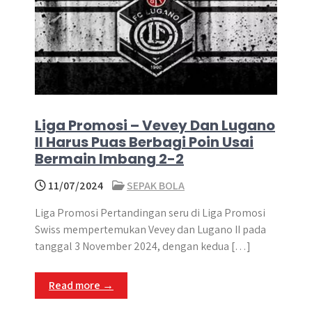
Liga Promosi – Vevey Dan Lugano
II Harus Puas Berbagi Poin Usai
Bermain Imbang 2-2
11/07/2024
SEPAK BOLA
Liga Promosi ​Pertandingan seru di Liga Promosi
Swiss mempertemukan Vevey dan Lugano II pada
tanggal 3 November 2024, dengan kedua […]
Read more →