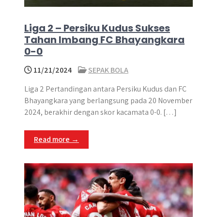
Liga 2 – Persiku Kudus Sukses
Tahan Imbang FC Bhayangkara
0-0
11/21/2024
SEPAK BOLA
Liga 2 Pertandingan antara Persiku Kudus dan FC
Bhayangkara yang berlangsung pada 20 November
2024, berakhir dengan skor kacamata 0-0. […]
Read more →