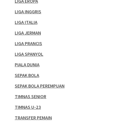
LIGA EROPA
LIGA INGGRIS
LIGA ITALIA
LIGA JERMAN
LIGA PRANCIS
LIGA SPANYOL
PIALA DUNIA
SEPAK BOLA
SEPAK BOLA PEREMPUAN
TIMNAS SENIOR
TIMNAS U-23
TRANSFER PEMAIN