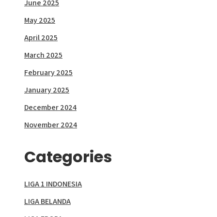
June 2025
May 2025
April 2025
March 2025
February 2025
January 2025
December 2024
November 2024
Categories
LIGA 1 INDONESIA
LIGA BELANDA