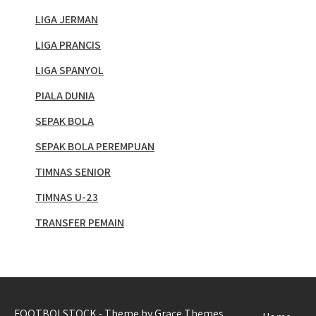
LIGA JERMAN
LIGA PRANCIS
LIGA SPANYOL
PIALA DUNIA
SEPAK BOLA
SEPAK BOLA PEREMPUAN
TIMNAS SENIOR
TIMNAS U-23
TRANSFER PEMAIN
FOOTBOLSTOCK - Theme by Grace Themes