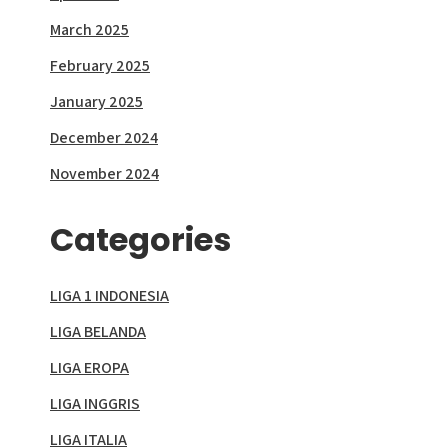
March 2025
February 2025
January 2025
December 2024
November 2024
Categories
LIGA 1 INDONESIA
LIGA BELANDA
LIGA EROPA
LIGA INGGRIS
LIGA ITALIA