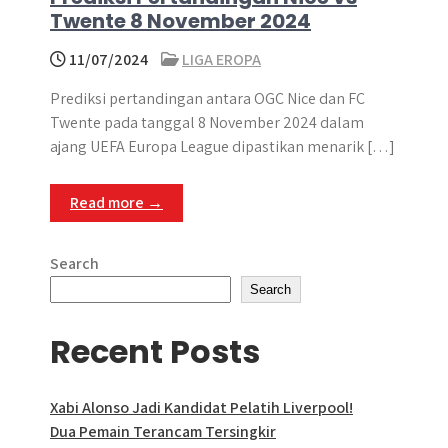
Twente 8 November 2024
11/07/2024
LIGA EROPA
Prediksi pertandingan antara OGC Nice dan FC
Twente pada tanggal 8 November 2024 dalam
ajang UEFA Europa League dipastikan menarik […]
Read more →
Search
Search
Recent Posts
Xabi Alonso Jadi Kandidat Pelatih Liverpool!
Dua Pemain Terancam Tersingkir