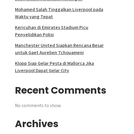
Mohamed Salah Tinggalkan Liverpool pada
Waktu yang Tepat
Kericuhan di Emirates Stadium Picu
Penyelidikan Polisi
Manchester United Siapkan Rencana Besar
untuk Gaet Aurelien Tchouameni
Klopp Siap Gelar Pesta di Mallorca Jika
Liverpool Dapat Gelar City
Recent Comments
No comments to show.
Archives