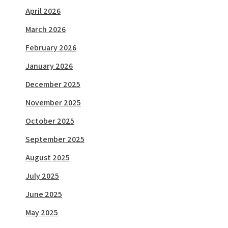
April 2026
March 2026
February 2026
January 2026
December 2025
November 2025
October 2025
September 2025
August 2025
July 2025
June 2025
May 2025