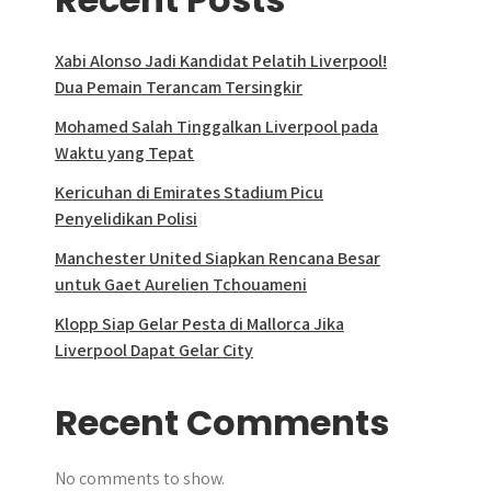
Xabi Alonso Jadi Kandidat Pelatih Liverpool!
Dua Pemain Terancam Tersingkir
Mohamed Salah Tinggalkan Liverpool pada
Waktu yang Tepat
Kericuhan di Emirates Stadium Picu
Penyelidikan Polisi
Manchester United Siapkan Rencana Besar
untuk Gaet Aurelien Tchouameni
Klopp Siap Gelar Pesta di Mallorca Jika
Liverpool Dapat Gelar City
Recent Comments
No comments to show.