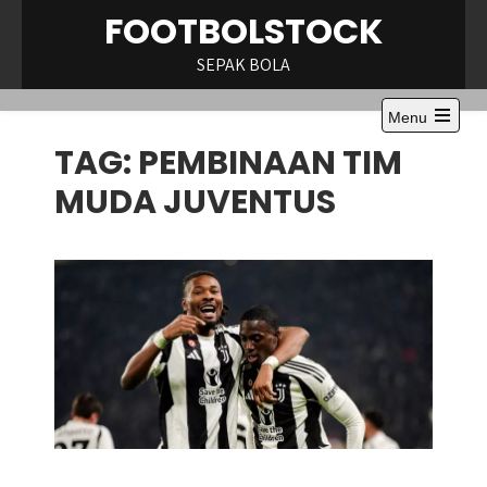
Skip
FOOTBOLSTOCK
to
content
SEPAK BOLA
Menu
Open
TAG:
PEMBINAAN TIM
the
main
menu
MUDA JUVENTUS